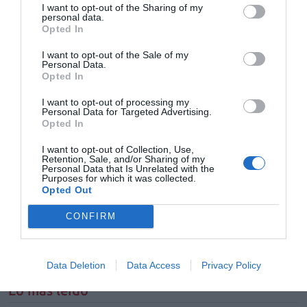
El 98,3% de las farmacias de la provincia de Valencia
I want to opt-out of the Sharing of my
cerraron ayer sus puertas
personal data.
Opted In
Noticias y novedades
Redacción
08/06/2012
Según informó ayer el Colegio Oficial de Farmacéuticos de Valencia el
I want to opt-out of the Sale of my
98,3% de las farmacias de la provincia secundó el primero de los dos
Personal Data.
días de cierres previstos en la Comunidad.
Opted In
I want to opt-out of processing my
Las farmacias valencianas cerrarán el 7 y 8 de junio por
Personal Data for Targeted Advertising.
los impagos de la Generalitat Valenciana
Opted In
Noticias y novedades
Redacción
05/06/2012
I want to opt-out of Collection, Use,
El Colegio de Farmacéuticos de Valencia y la Asociación Empresarial
Retention, Sale, and/or Sharing of my
Farmacéutica Valenciana han convocado, por acuerdo de la Asamblea
Personal Data that Is Unrelated with the
de los farmacéuticos valencianos del pasado jueves, el cierre de las
Purposes for which it was collected.
oficinas de farmacia valencianas los días 7 y 8 de junio para
Opted Out
solucionar el gravísimo problema de los impagos por parte de la
Generalitat, dado que el Consell ha incumplido, de nuevo, los
CONFIRM
compromisos.
1
…
8
9
10
11
12
Data Deletion
Data Access
Privacy Policy
Lo más leído