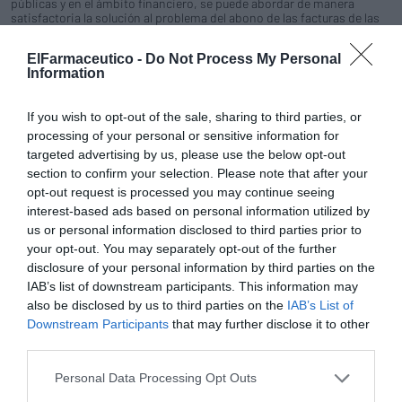
públicas y en el ámbito financiero, se puede abordar de manera
satisfactoria la solución al problema del abono de las facturas de las
oficinas de farmacia.
ElFarmaceutico -
Do Not Process My Personal
Information
Las farmacias valencianas han facturado 32,6 millones
de euros menos
If you wish to opt-out of the sale, sharing to third parties, or
Noticias y novedades
Redacción
03/07/2012
processing of your personal or sensitive information for
La facturación de recetas del Servicio Valenciano de Salud (Servasa) y
la de las Mutualidades de Funcionarios se encuentran en claro
targeted advertising by us, please use the below opt-out
retroceso. Hasta el mes de mayo de 2012 la facturación de las oficinas
section to confirm your selection. Please note that after your
de farmacia en la provincia de Valencia ha caído 32,6 millones de
opt-out request is processed you may continue seeing
euros respecto al mismo periodo del año anterior, lo que representa
interest-based ads based on personal information utilized by
un descenso del 7,91%.
us or personal information disclosed to third parties prior to
your opt-out. You may separately opt-out of the further
La oficina de farmacia, renovarse o morir
disclosure of your personal information by third parties on the
Noticias y novedades
Redacción
27/06/2012
IAB’s list of downstream participants. This information may
El Colegio Oficial de Farmacéuticos de Valencia (COFV) reunió a buena
also be disclosed by us to third parties on the
IAB’s List of
parte del sector en la Comunitat Valenciana durante el acto de
Downstream Participants
that may further disclose it to other
presentación del informe La farmacia ante el nuevo marco económico
third parties.
global que, por encargo de la institución colegial, ha sido elaborado
por Antares Consulting.
Personal Data Processing Opt Outs