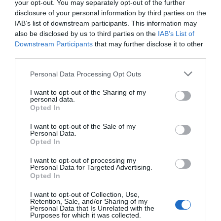
Montserrat Fontboté Rubió, asesora médica externa con número de
your opt-out. You may separately opt-out of the further
colegiado 25041 (Col.legi de Metges de Barcelona).
disclosure of your personal information by third parties on the
IAB’s list of downstream participants. This information may
also be disclosed by us to third parties on the
IAB’s List of
Si quieres hacernos llegar cualquier sugerencia o queja, puedes
Downstream Participants
that may further disclose it to other
hacerlo a través del apartado
Contactar
.
third parties.
Personal Data Processing Opt Outs
Publicación de artículos
I want to opt-out of the Sharing of my
​​​​​​​El Farmacéutico
ofrece la oportunidad a profesionales farmacéuticos
personal data.
de publicar artículos de temas de acuerdo con el perfil de la revista.
Opted In
Nuestras páginas son una tribuna abierta a todo esfuerzo para
promover la salud y contribuir a la prevención de enfermedades, así
I want to opt-out of the Sale of my
Personal Data.
como a todo aquello que atañe a la profesión farmacéutica. Los
Opted In
autores son responsables de las opiniones que expresen en sus
trabajos.
I want to opt-out of processing my
Personal Data for Targeted Advertising.
Opted In
Política editorial
I want to opt-out of Collection, Use,
La selección de las informaciones y de los artículos publicados en la
Retention, Sale, and/or Sharing of my
revista
El Farmacéutico
y en su web se realiza con rigor e
Personal Data that Is Unrelated with the
Purposes for which it was collected.
independencia comercial por parte de los profesionales