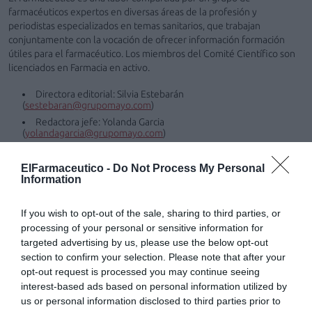
farmacéuticos expertos en diversas áreas de la profesión y
periodistas especializados en temas sanitarios, que trabajan
conjuntamente con la vocación de ofrecer información formación
útiles para el farmacéutico. Los miembros del Comité Científico son
licenciados en Farmacia en activo.
Directora editorial: Silvia Estebarán
(
sestebaran@grupomayo.com
)
Redactora jefe: Yolanda Garcia
(
yolandagarcia@grupomayo.com
)
Dirección artística y diseño: Emili Sagóls
(
esagols@grupomayo.com
​​​​​​​)
ElFarmaceutico -
Do Not Process My Personal
Publicidad:
medios@grupomayo.com
Information
Comité Científico
If you wish to opt-out of the sale, sharing to third parties, or
processing of your personal or sensitive information for
Guillermo Estrada Riolobos
targeted advertising by us, please use the below opt-out
(
guillermo.estrada1983@gmail.com
)
section to confirm your selection. Please note that after your
Asunción María Martínez Melero (
susitravel@gmail.com
)
opt-out request is processed you may continue seeing
Lena de Pons (
hola@lenadepons.com
​​​​​​​)
interest-based ads based on personal information utilized by
us or personal information disclosed to third parties prior to