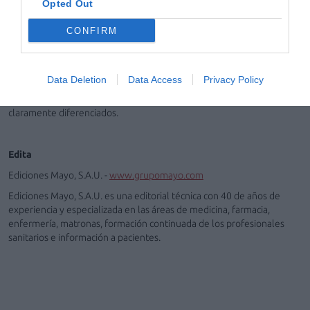
Opted Out
farmacéuticos y periodistas que componen su staff.
CONFIRM
Política publicitaria
La revista
El Farmacéutico
y su web albergan publicidad restringida a
Data Deletion
Data Access
Privacy Policy
los profesionales farmacéuticos. Los espacios publicitarios y/o
patrocinados de la edición impresa y de la web se encuentran
claramente diferenciados.
Edita
Ediciones Mayo, S.A.U. -
www.grupomayo.com
Ediciones Mayo, S.A.U. es una editorial técnica con 40 de años de
experiencia y especializada en las áreas de medicina, farmacia,
enfermería, matronas, formación continuada de los profesionales
sanitarios e información a pacientes.