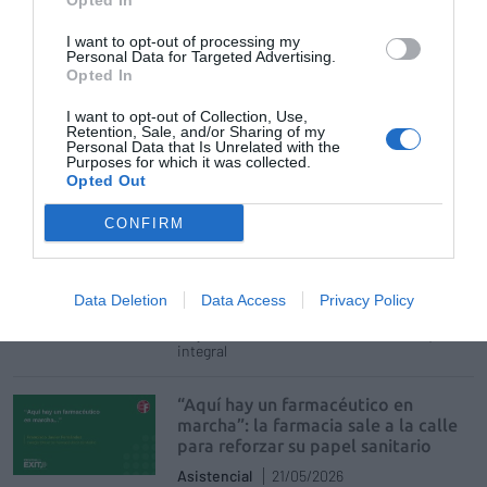
Opted In
El foro se presentó como una iniciativa de
I want to opt-out of processing my
éxito que ha dado visibilidad a la farmacia
Personal Data for Targeted Advertising.
rural, a su importancia en el sistema
Opted In
sanitario, y que ha emergido como espacio
de intercambio y puesta en común de los
farmacéuticos rurales
I want to opt-out of Collection, Use,
Retention, Sale, and/or Sharing of my
Personal Data that Is Unrelated with the
Purposes for which it was collected.
La nutrición deportiva como
Opted Out
oportunidad asistencial en la
farmacia comunitaria
CONFIRM
Asistencial
02/06/2026
La farmacia se posiciona como referente
para el deportista amateur y profesional,
ofreciendo asesoramiento experto y
Data Deletion
Data Access
Privacy Policy
acompañamiento individualizado para
mejorar el rendimiento desde un enfoque
integral
“Aquí hay un farmacéutico en
marcha”: la farmacia sale a la calle
para reforzar su papel sanitario
Asistencial
21/05/2026