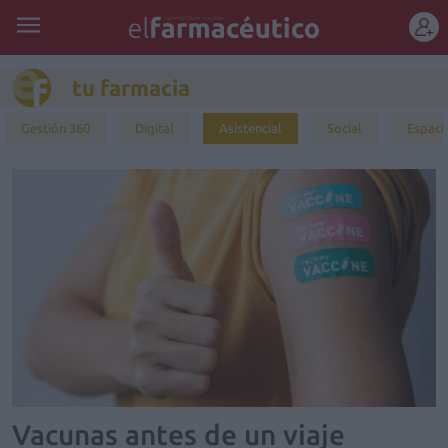
REGÍSTRATE
tu farmacia
Gestión 360
Digital
Asistencial
Social
Espaci
Vacunas antes de un viaje