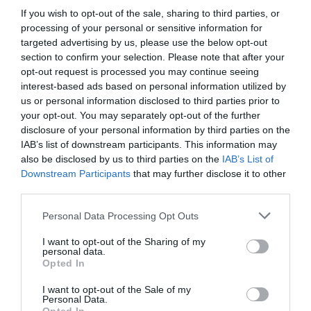
Con la entrada en vigor del Real Decreto
If you wish to opt-out of the sale, sharing to third parties, or
468/2026, el paso del cupón precinto al
processing of your personal or sensitive information for
identificador único va más allá de un cambio
targeted advertising by us, please use the below opt-out
burocrático: más y mejor indicación
farmacéutica, más servicios asistenciales,
section to confirm your selection. Please note that after your
más fidelización del paciente
opt-out request is processed you may continue seeing
interest-based ads based on personal information utilized by
El Servicio IRETIA evidencia su
us or personal information disclosed to third parties prior to
impacto asistencial en la técnica
your opt-out. You may separately opt-out of the further
inhalatoria con más de 5.000
disclosure of your personal information by third parties on the
intervenciones
IAB’s list of downstream participants. This information may
Asistencial
09/06/2026
also be disclosed by us to third parties on the
IAB’s List of
Downstream Participants
that may further disclose it to other
Desarrollado por Farmaval, el proyecto fue
seleccionado en la categoría Asistencial de
third parties.
las Iniciativas de Éxito de Infarma Madrid
2026. Cristina Lucas cuenta todos los
Personal Data Processing Opt Outs
detalles de este servicio en la farmacia
comunitaria
I want to opt-out of the Sharing of my
personal data.
Opted In
El I Congreso Nacional de Farmacia
Rural se consolida como punto de
I want to opt-out of the Sale of my
encuentro clave del sector
Personal Data.
Asistencial
04/06/2026