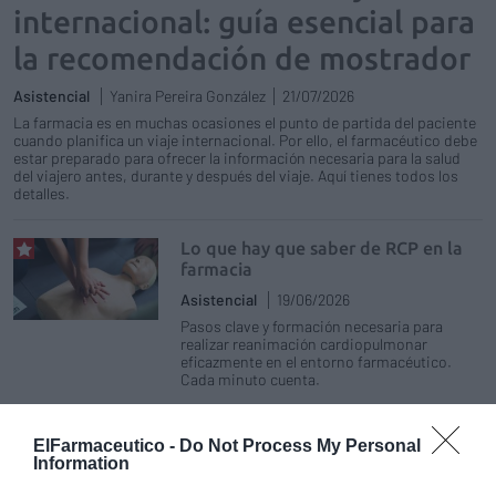
internacional: guía esencial para
la recomendación de mostrador
Asistencial
Yanira Pereira González
21/07/2026
La farmacia es en muchas ocasiones el punto de partida del paciente
cuando planifica un viaje internacional. Por ello, el farmacéutico debe
estar preparado para ofrecer la información necesaria para la salud
del viajero antes, durante y después del viaje. Aquí tienes todos los
detalles.
Lo que hay que saber de RCP en la
farmacia
Asistencial
19/06/2026
Pasos clave y formación necesaria para
realizar reanimación cardiopulmonar
eficazmente en el entorno farmacéutico.
Cada minuto cuenta.
El fin del cúter y del celo: la
ElFarmaceutico -
Do Not Process My Personal
revolución digital llega a la farmacia
Information
Asistencial
15/06/2026