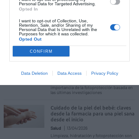
Personal Data for Targeted Advertising.
Desde la prevención de infecciones hasta las
Opted In
novedades en tintas veganas: la farmacia
comunitaria también es un aliado de
confianza para el cuidado de los tattoos y
I want to opt-out of Collection, Use,
piercings
Retention, Sale, and/or Sharing of my
Personal Data that Is Unrelated with the
Purposes for which it was collected.
Opted Out
Embarazo y cosmética: claves para
que el consejo farmacéutico se base
en la evidencia científica
CONFIRM
Salud
06/05/2026
Descubre qué ingredientes cosméticos son
seguros durante la gestación, cómo abordar
Data Deletion
Data Access
Privacy Policy
las preocupaciones dermatológicas más
comunes como el melasma y las estrías, y la
importancia de la fotoprotección basada en
las últimas investigaciones
Cuidado de la piel del bebé: claves
desde la farmacia para una piel sana
desde el inicio
Salud
13/04/2026
Limpieza, hidratación y fotoprotección son