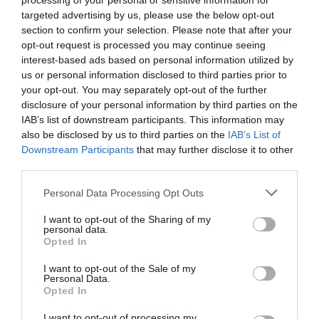
processing of your personal or sensitive information for
abordaje integral desde la farmacia
comunitaria
targeted advertising by us, please use the below opt-out
section to confirm your selection. Please note that after your
Salud
28/05/2026
opt-out request is processed you may continue seeing
El rol del farmacéutico es clave para el éxito
interest-based ads based on personal information utilized by
del tratamiento tópico. Va más allá de la
dispensación, es un proceso de
us or personal information disclosed to third parties prior to
acompañamiento técnico y emocional
your opt-out. You may separately opt-out of the further
disclosure of your personal information by third parties on the
IAB’s list of downstream participants. This information may
Cómo prevenir y actuar ante las
picaduras de garrapatas y otros
also be disclosed by us to third parties on the
IAB’s List of
insectos en primavera
Downstream Participants
that may further disclose it to other
third parties.
Salud
26/05/2026
El aumento de temperaturas y la mayor
Personal Data Processing Opt Outs
exposición a entornos naturales elevan el
riesgo de picaduras; los expertos insisten en
la importancia de la prevención y la
I want to opt-out of the Sharing of my
personal data.
actuación rápida ante garrapatas
Opted In
Tattoos y piercings: más allá del
I want to opt-out of the Sale of my
arte, un tema de salud y consejo
Personal Data.
Opted In
farmacéutico
Salud
18/05/2026
I want to opt-out of processing my