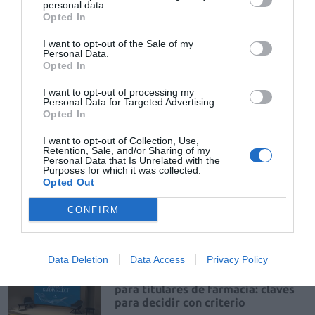
La venta online de medicamentos
personal data.
de uso humano: seguridad y
Opted In
trazabilidad
I want to opt-out of the Sale of my
DIGITAL
Isabel Marín Moral
28/07/2026
Personal Data.
Opted In
I want to opt-out of processing my
Récord de comunicaciones para el
Personal Data for Targeted Advertising.
24 Congreso Nacional
Opted In
Farmacéutico de Oviedo
I want to opt-out of Collection, Use,
NOTICIAS Y NOVEDADES
Redacción
31/07/2026
Retention, Sale, and/or Sharing of my
Personal Data that Is Unrelated with the
Purposes for which it was collected.
Opted Out
La farmacia, un apoyo esencial en
el cuidado infantil
CONFIRM
NOTICIAS Y NOVEDADES
Redacción
30/07/2026
Data Deletion
Data Access
Privacy Policy
Nueva edición de Kardia Select
para titulares de farmacia: claves
para decidir con criterio