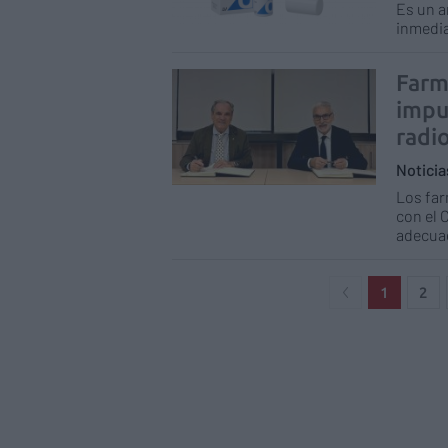
Es un a
inmedia
Farm
impu
radi
Notici
Los far
con el 
adecuad
1
2