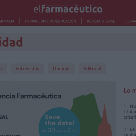
ARMACIA
FORMACIÓN E INVESTIGACIÓN
REVISTA DIGITAL
EL FA
idad
s
Entrevistas
Opinión
Editorial
Lo m
Nu
titula
criter
La
cuidad