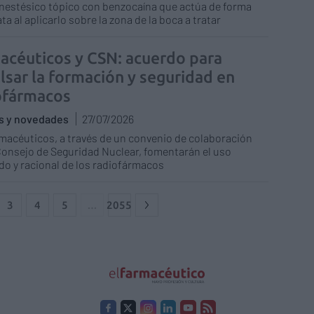
nestésico tópico con benzocaína que actúa de forma
ta al aplicarlo sobre la zona de la boca a tratar
acéuticos y CSN: acuerdo para
lsar la formación y seguridad en
ofármacos
as y novedades
27/07/2026
macéuticos, a través de un convenio de colaboración
Consejo de Seguridad Nuclear, fomentarán el uso
o y racional de los radiofármacos
3
4
5
…
2055