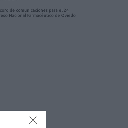
cord de comunicaciones para el 24
eso Nacional Farmacéutico de Oviedo