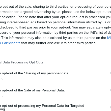
riterio
to opt-out of the sale, sharing to third parties, or processing of your per
as y novedades
30/07/2026
formation for targeted advertising by us, please use the below opt-out s
imo 18 de septiembre tendrá lugar una nueva jornada
r selection. Please note that after your opt-out request is processed y
Select en la que se abordarán qué factores influyen en el
eing interest-based ads based on personal information utilized by us or
e una farmacia, qué riesgos pueden afectar al
disclosed to third parties prior to your opt-out. You may separately opt-
nio farmacéutico y qué aspectos suelen pasar
losure of your personal information by third parties on the IAB’s list of
cibidos hasta el momento de decidir
. This information may also be disclosed by us to third parties on the
IA
Participants
that may further disclose it to other third parties.
armacia, un apoyo esencial en el
do infantil
l Data Processing Opt Outs
as y novedades
30/07/2026
macia de Palmira" es el tercer capítulo de la campaña de
o opt-out of the Sharing of my personal data.
ti “Mi Farmacia es Mi Farmacéutico. La salud comienza
l cuidado se siente”. Este nuevo vídeo se centra en el
In
amiento de las familias en la atención de la salud
o opt-out of the Sale of my Personal Data.
In
la formación de 302 sanitarios en
to opt-out of processing my Personal Data for Targeted
ing.