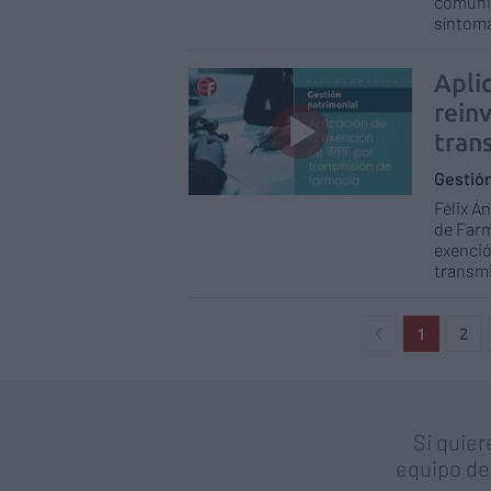
comunit
síntoma
Apli
reinv
tran
Gestió
Félix Á
de Farm
exenció
transmi
1
2
Si quier
equipo de