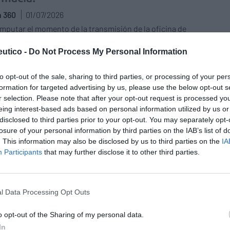
n 360
01/07/2026
mputar el momento de la transmisión de la oficina de
a, ¿hay que tener en cuenta el día de la escritura o se
 a la fecha de autorización de funcionamiento? A esta
utico -
Do Not Process My Personal Information
a responde Félix Ángel Fernández Lucas, abogado y
ctor general de Farmaconsulting Transacciones.
to opt-out of the sale, sharing to third parties, or processing of your per
formation for targeted advertising by us, please use the below opt-out s
n del cúter y del celo: la revolución
r selection. Please note that after your opt-out request is processed y
al llega a la farmacia
eing interest-based ads based on personal information utilized by us or
disclosed to third parties prior to your opt-out. You may separately opt-
cial
15/06/2026
losure of your personal information by third parties on the IAB’s list of
entrada en vigor del Real Decreto 468/2026, el paso del
. This information may also be disclosed by us to third parties on the
IA
recinto al identificador único va más allá de un cambio
Participants
that may further disclose it to other third parties.
tico: más y mejor indicación farmacéutica, más
os asistenciales, más fidelización del paciente
l Data Processing Opt Outs
ediseño de procesos en farmacia
itaria mejora la eficiencia y la
o opt-out of the Sharing of my personal data.
ad asistencial
In