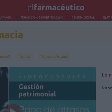
ARMACIA
FORMACIÓN E INVESTIGACIÓN
REVISTA DIGITAL
EL FA
macia
encial
Social
Espacio Arquia
Lo m
No se