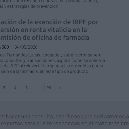
aria es una realidad cada vez más visible. Causas,
s y estrategias de prevención
cación de la exención de IRPF por
ersión en renta vitalicia en la
smisión de oficina de farmacia
n 360
04/05/2026
ngel Fernández Lucas, abogado y subdirector general
aconsulting Transacciones, explica cómo se aplica la
n de IRPF al reinvertir las ganancias obtenidas por la
sión de la farmacia, en este tipo de producto.
3
4
5
…
99
es hacer una consulta, escríbenos y la derivaremos 
 expertos para que te respondan en el plazo más bre