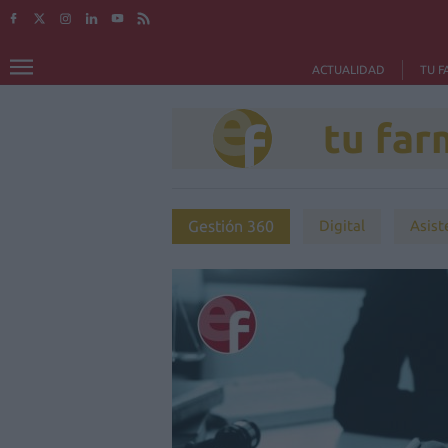
ACTUALIDAD
TU F
tu far
Gestión 360
Digital
Asist