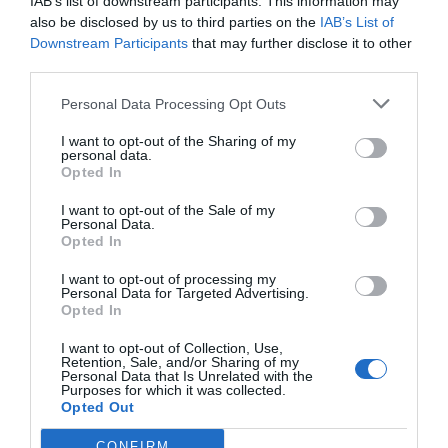
IAB’s list of downstream participants. This information may
also be disclosed by us to third parties on the
IAB’s List of
Downstream Participants
that may further disclose it to other
Prevención de riesgos en la
third parties.
transmisión de oficinas de farmacia:
vicios ocultos, cargas y riesgos
Personal Data Processing Opt Outs
comerciales (I)
I want to opt-out of the Sharing of my
Gestión 360
07/11/2025
personal data.
Opted In
1
2
3
4
5
…
99
I want to opt-out of the Sale of my
Personal Data.
Opted In
Lo más leído
I want to opt-out of processing my
Personal Data for Targeted Advertising.
Nueva edición de Kardia Select para titulares de
Opted In
farmacia: claves para decidir con criterio
I want to opt-out of Collection, Use,
La farmacia, un apoyo esencial en el cuidado infantil
Retention, Sale, and/or Sharing of my
Personal Data that Is Unrelated with the
Purposes for which it was collected.
Récord de comunicaciones para el 24 Congreso Nacional
Opted Out
Farmacéutico de Oviedo
CONFIRM