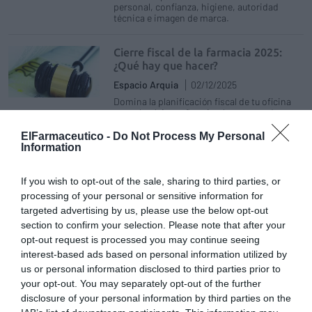
personal, confianza, higiene, autoridad
técnica e imagen de marca.
Cierre fiscal de la farmacia 2025:
¿Qué hay que hacer?
Espacio Arquia
02/12/2025
Domina la planificación fiscal de tu oficina
para el próximo año: simula tu cuota de renta
y optimiza tu factura fiscal
ElFarmaceutico -
Do Not Process My Personal
Information
Pago del impuesto de plusvalía
municipal: resuelve tus dudas
If you wish to opt-out of the sale, sharing to third parties, or
Gestión 360
27/11/2025
processing of your personal or sensitive information for
Consulta la respuesta a esta duda sobre si se
targeted advertising by us, please use the below opt-out
puede exigir al vendedor que recurra el pago
section to confirm your selection. Please note that after your
del impuesto de plusvalía municipal. ¿Te ha
opt-out request is processed you may continue seeing
pasado?
interest-based ads based on personal information utilized by
us or personal information disclosed to third parties prior to
Consejos para el cierre fiscal de la
your opt-out. You may separately opt-out of the further
farmacia 2025 (parte 2)
disclosure of your personal information by third parties on the
Espacio Arquia
19/11/2025