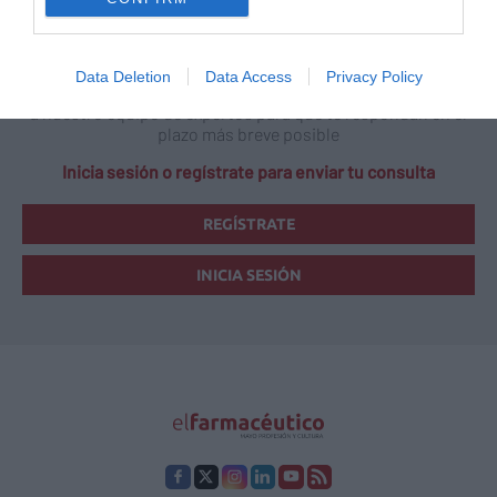
Data Deletion
Data Access
Privacy Policy
Si quieres hacer una consulta, escríbenos y la derivaremos
a nuestro equipo de expertos para que te respondan en el
plazo más breve posible
Inicia sesión o regístrate para enviar tu consulta
REGÍSTRATE
INICIA SESIÓN