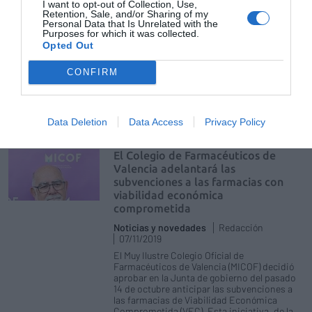
I want to opt-out of Collection, Use,
equipos básicos de protección individual
Retention, Sale, and/or Sharing of my
(EPI) para distribuirlo entre sus colegiados.
Personal Data that Is Unrelated with the
En este sentido se han repartido entre las
Purposes for which it was collected.
1.252 farmacias de la provincia cerca 6.000
Opted Out
pantallas protectoras y mañana se
completará el envío con 50.000 mascarillas
CONFIRM
que ha adquirido el MICOF para que los
farmacéuticos puedan desarrollar su labor
asistencial para asegurar la continuidad y
adherencia a los tratamientos de los
ciudadanos.
Data Deletion
Data Access
Privacy Policy
El Colegio de Farmacéuticos de
Valencia adelantará las
subvenciones a las farmacias con
viabilidad económica
comprometida
Noticias y novedades
Redacción
07/11/2019
El Muy Ilustre Colegio Oficial de
Farmacéuticos de Valencia (MICOF) decidió
aprobar en la Junta de gobierno del pasado
14 de octubre anticipar las subvenciones a
las farmacias de Viabilidad Económica
Comprometida (VEC). Esta iniciativa, de la