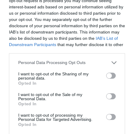
opt-out request is processed you may continue seeing
medicamentos a domicilio a las
interest-based ads based on personal information utilized by
personas más vulnerables
us or personal information disclosed to third parties prior to
Noticias y novedades
Redacción
your opt-out. You may separately opt-out of the further
23/04/2020
disclosure of your personal information by third parties on the
El Muy Ilustre Colegio Oficial de
IAB’s list of downstream participants. This information may
Farmacéuticos de Valencia (MICOF) y Cruz
Roja Española en Valencia han suscrito un
also be disclosed by us to third parties on the
IAB’s List of
acuerdo para asegurar la continuidad y
Downstream Participants
that may further disclose it to other
adherencia a los tratamientos de los
third parties.
afectados por la emergencia sanitaria del
COVID-19.
Personal Data Processing Opt Outs
El Colegio de Farmacéuticos de
I want to opt-out of the Sharing of my
Valencia dota de protección a las
personal data.
farmacias de la provincia para
Opted In
garantizar el desarrollo de su labor
asistencial en primera línea
I want to opt-out of the Sale of my
Personal Data.
Noticias y novedades
Redacción
Opted In
16/04/2020
El Muy Ilustre Colegio Oficial de
I want to opt-out of processing my
Farmacéuticos de Valencia (MICOF), con el
Personal Data for Targeted Advertising.
objetivo de preservar la salud de los
Opted In
farmacéuticos y demás personal adscrito a
la farmacia comunitaria, ha adquirido