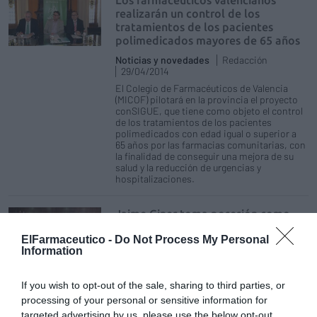
Los farmacéuticos valencianos
realizarán un control de los
tratamientos de los pacientes
polimedicados mayores de 65 años
Noticias y novedades
Redacción
29/04/2014
El Colegio de Farmacéuticos de Valencia
(MICOF) pilotará en la provincia el proyecto
conSIGUE, que tiene como objeto el control
de los tratamientos de los pacientes
polimedicados con edad igual o superior a
65 años por las farmacias comunitarias, con
la finalidad de conseguir una mejora de su
salud y la reducción de urgencias y
hospitalizaciones.
Jaime Giner toma posesión como
presidente del Colegio de Valencia
ElFarmaceutico -
Do Not Process My Personal
Noticias y novedades
Redacción
Information
24/04/2014
La nueva Junta de Gobierno del Colegio de
If you wish to opt-out of the sale, sharing to third parties, or
Farmacéuticos de Valencia (MICOF) ha
tomado posesión hoy en cumplimiento de
processing of your personal or sensitive information for
los estatutos colegiales. El acto ha tenido
targeted advertising by us, please use the below opt-out