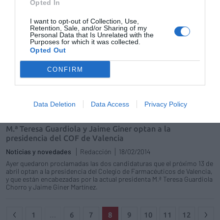
Opted In
localidad de Aielo de Malferit, es el nuevo
presidente del Colegio Oficial de
I want to opt-out of Collection, Use,
Farmacéuticos de Valencia (COFV), tras
Retention, Sale, and/or Sharing of my
imponerse en las urnas a su antecesora,
Personal Data that Is Unrelated with the
María Teresa Guardiola.
Purposes for which it was collected.
Opted Out
Pugna de poder en el Colegio de Valencia
CONFIRM
Noticias y novedades
Redacción
05/03/2014
El Colegio Oficial de Farmacéuticos de Valencia (COFV), uno de los que
goza de mayor prestigio en España, celebra comicios electorales el
próximo 13 de abril.
Data Deletion
Data Access
Privacy Policy
M.ª Teresa Guardiola y Jaime Giner optan a la
presidencia del COF de Valencia
Noticias y novedades
Redacción
18/02/2014
Ayer quedaron proclamadas las dos candidaturas que el próximo 13 de
abril optan a la presidencia del Colegio de Farmacéuticos de Valencia,
y que están encabezadas por la actual presidenta M.ª Teresa Guardiola
Chorro y Jaime Giner Martínez.
1
…
6
7
8
9
10
11
12