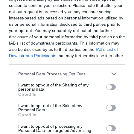
lugar el Salón de Actos Salvador Ibáñez de la
section to confirm your selection. Please note that after your
Sede Colegial de Paterna, con la asistencia
del conseller de Sanidad, Manuel Llombart; el
opt-out request is processed you may continue seeing
director general de Farmacia, José Luis
interest-based ads based on personal information utilized by
Trillo; la secretaria y tesorero del Consejo
us or personal information disclosed to third parties prior to
General Ana Aliaga y Luis Amaro; los
presidentes de los colegios de Alicante y
your opt-out. You may separately opt-out of the further
Castellón, Fe Balleste-ros y Sergio Marco; el
disclosure of your personal information by third parties on the
alcalde de Paterna, Lorenzo Agustí; la
IAB’s list of downstream participants. This information may
presidenta del Cole-gio de Médicos, Rosa
Fuster; el presidente del Colegio de Ópticos-
also be disclosed by us to third parties on the
IAB’s List of
Optometristas y representante de la Unión
Downstream Participants
that may further disclose it to other
Sanitaria Valenciana, Vicente Roda; así
third parties.
como diferentes representantes de la
Facultad de Farmacia Cardenal Herrera Ceu-
San Pablo, SE-FAC-CV, distribución,
Personal Data Processing Opt Outs
laboratorios y asociaciones de pacientes y
enfermos.
I want to opt-out of the Sharing of my
personal data.
Opted In
Jaime Giner, nuevo presidente del
Colegio de Farmacéuticos de
I want to opt-out of the Sale of my
Valencia
Personal Data.
Opted In
Noticias y novedades
Redacción
23/04/2014
I want to opt-out of processing my
Jaime Giner Martínez (L'Enova 1956),
Personal Data for Targeted Advertising.
farmacéutico con oficina en la pequeña