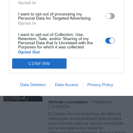
Opted In
Las asociaciones de enfermos
valencianas, preocupadas por el
I want to opt-out of processing my
Personal Data for Targeted Advertising.
desabastecimiento de las farmacias
Opted In
Noticias y novedades
Redacción
25/06/2014
I want to opt-out of Collection, Use,
Retention, Sale, and/or Sharing of my
El Colegio Oficial de Farmacéuticos de
Personal Data that Is Unrelated with the
Valencia se reunió con un grupo de
Purposes for which it was collected.
asociaciones de enfermos de la Valencia
Opted Out
para retomar todas las actividades que se
vienen realizando con estas organizaciones,
a través de los convenios de colaboración
CONFIRM
que se tienen firmados.
El Colegio de Valencia pide un pago
Data Deletion
Data Access
Privacy Policy
antes del 20 de junio para evitar
problemas en las farmacias
Noticias y novedades
Redacción
17/06/2014
El Colegio de Farmacéuticos de Valencia
realizó ayer una Asamblea Extraordinaria
para informar sobre la reunión mantenida
con el secretario de Estado de
Administraciones Públicas, Antonio Beteta,