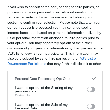
Conferencia anual de European Health
Alliance (EPHA). En ella, Pepiol ha estado con
If you wish to opt-out of the sale, sharing to third parties, or
el actual comisario de Salud de la UE, Tonio
processing of your personal or sensitive information for
Borg, y con el candidato a sustituirle, Vytenis
targeted advertising by us, please use the below opt-out
Andriukaitis.
section to confirm your selection. Please note that after your
opt-out request is processed you may continue seeing
La CEU-UCH presenta en el COF de
interest-based ads based on personal information utilized by
Valencia los nuevos Grados en
us or personal information disclosed to third parties prior to
Nutrición y en Óptica para
your opt-out. You may separately opt-out of the further
profesionales
disclosure of your personal information by third parties on the
Noticias y novedades
Redacción
IAB’s list of downstream participants. This information may
09/07/2014
also be disclosed by us to third parties on the
IAB’s List of
La Universidad CEU Cardenal Herrera ha
Downstream Participants
that may further disclose it to other
presentado en el Colegio de Farmacéuticos
third parties.
de Valencia la oferta formativa para los
profesionales de la Farmacia. La Facultad de
Ciencias de la Salud de la CEU-UCH ha
Personal Data Processing Opt Outs
sumado al Grado en Farmacia, el Doble
Grado en Farmacia + Óptica y el nuevo Grado
I want to opt-out of the Sharing of my
en Farmacia + Nutrición y Dietética. Los
personal data.
dobles grados representan una novedosa
Opted In
apuesta formativa que permite obtener en
seis años dos títulos que habilitan para dos
profesiones sanitarias.
I want to opt-out of the Sale of my
Personal Data.