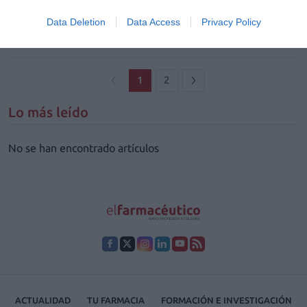
europea en Cataluña
Data Deletion
Data Access
Privacy Policy
Noticias y novedades
Redacción
28/07/2022
1
2
Lo más leído
No se han encontrado artículos
ACTUALIDAD
TU FARMACIA
FORMACIÓN E INVESTIGACIÓN