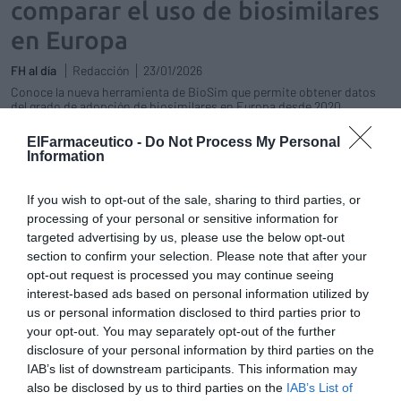
comparar el uso de biosimilares
en Europa
FH al día
Redacción
23/01/2026
Conoce la nueva herramienta de BioSim que permite obtener datos
del grado de adopción de biosimilares en Europa desde 2020
ElFarmaceutico -
Do Not Process My Personal
Receta electrónica europea
Information
Influyentes
Maria González Valdivieso
05/07/2023
If you wish to opt-out of the sale, sharing to third parties, or
processing of your personal or sensitive information for
targeted advertising by us, please use the below opt-out
Los andaluces podrán retirar
section to confirm your selection. Please note that after your
medicación prescrita por el SAS en
opt-out request is processed you may continue seeing
las farmacias europeas
interest-based ads based on personal information utilized by
us or personal information disclosed to third parties prior to
Noticias y novedades
Francisco Acedo
09/05/2023
your opt-out. You may separately opt-out of the further
disclosure of your personal information by third parties on the
IAB’s list of downstream participants. This information may
Rafa Borrás: Es la hora de Europa en
also be disclosed by us to third parties on the
IAB’s List of
materia farmacéutica