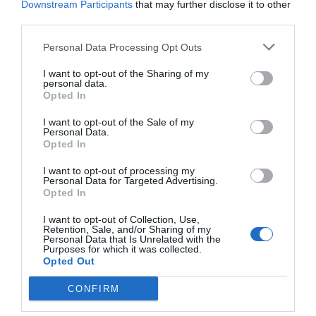
Downstream Participants
that may further disclose it to other
Influyentes
Rafa Borrás
09/11/2022
third parties.
Personal Data Processing Opt Outs
La salida de la fabricación de
medicamentos en Europa deja a los
I want to opt-out of the Sharing of my
personal data.
pacientes en riesgo
Opted In
Noticias y novedades
Redacción
28/10/2022
I want to opt-out of the Sale of my
Personal Data.
Según el nuevo informe de Teva
Opted In
La patronal europea de genéricos
I want to opt-out of processing my
Personal Data for Targeted Advertising.
pide reformar las políticas de
Opted In
precios y más apoyo a las
operaciones de manufactura
I want to opt-out of Collection, Use,
Noticias y novedades
Redacción
Retention, Sale, and/or Sharing of my
14/10/2022
Personal Data that Is Unrelated with the
Purposes for which it was collected.
Opted Out
El Departamento de Salud catalán y
el Consell de Col·legis Farmacèutics
CONFIRM
de Catalunya incorporan la
interoperabilidad de la receta