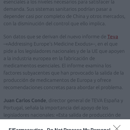
esenciales a los niveles necesarios para satisfacer la
demanda. Sus sistemas sanitarios podrían pasar a
depender casi por completo de China y otros mercados,
con la disminución del control que ello implica.
Son datos que se derivan del nuevo informe de
Teva
–«Addressing Europe's Medicine Exodus»–, en el que
pide a los legisladores nacionales y de la UE que apoyen
a la industria europea en la fabricación de
medicamentos esenciales. El informe examina los
factores subyacentes que han provocado la salida de la
producción de medicamentos de Europa y ofrece
recomendaciones concretas para abordar el problema.
Juan Carlos Conde
, director general de TEVA España y
Portugal, señala la importancia del apoyo de los
legisladores nacionales: «Esta salida de producción de
medicamentos de Europa a los mercados emergentes
ha dejado vulnerables a los pacientes europeos. Ahora