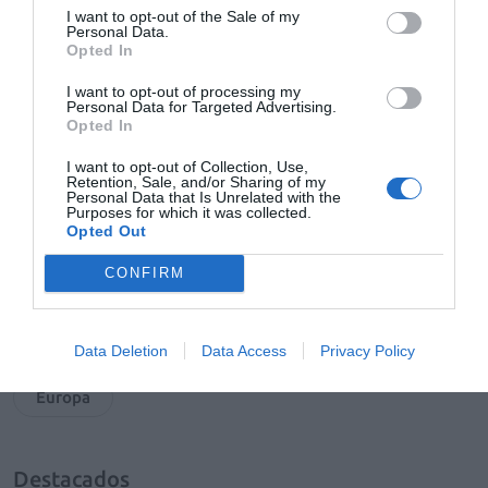
I want to opt-out of the Sale of my
otra llamada de atención».
Personal Data.
Opted In
I want to opt-out of processing my
Personal Data for Targeted Advertising.
Opted In
Añadir
El Farmacéutico
como fuente preferida
de Google de forma gratuita
I want to opt-out of Collection, Use,
Mantente informado con las últimas noticias de actualidad.
Retention, Sale, and/or Sharing of my
ACTIVAR AHORA
Personal Data that Is Unrelated with the
Purposes for which it was collected.
Opted Out
CONFIRM
Tags
desabastecimientos de medicamentos
Teva
Data Deletion
Data Access
Privacy Policy
Europa
Destacados