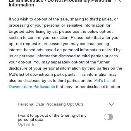
ElFarmaceutico -
Do Not Process My Personal
Information
es el momento de apoyar la fabricación de
medicamentos europeos –y sus cadenas de suministro–
If you wish to opt-out of the sale, sharing to third parties, or
mientras podamos. Por eso instamos a los legisladores
processing of your personal or sensitive information for
nacionales y de la UE a que se comprometan a adoptar
targeted advertising by us, please use the below opt-out
una serie de medidas concisas destinadas a asegurar la
section to confirm your selection. Please note that after your
fabricación europea, poniendo a la industria en una
opt-out request is processed you may continue seeing
interest-based ads based on personal information utilized by
base más segura para mejorar los resultados de los
us or personal information disclosed to third parties prior to
pacientes».
your opt-out. You may separately opt-out of the further
disclosure of your personal information by third parties on the
Por su parte,
Rafael Borràs
, director de Relaciones
IAB’s list of downstream participants. This information may
Institucionales y Comunicación del grupo TEVA,
apunta:
also be disclosed by us to third parties on the
IAB’s List of
«Con el coste de la energía aumentando el coste de los
Downstream Participants
that may further disclose it to other
productos, la cuestión es hasta qué punto se permite
third parties.
que la fabricación de estos medicamentos esenciales no
Personal Data Processing Opt Outs
se vea afectada antes de que sea demasiado tarde. Ya
vimos la fragilidad durante la pandemia cuando se
I want to opt-out of the Sharing of my
personal data.
cerraron las fronteras y las fábricas en el extranjero. Y
Opted In
ahora la crisis energética y de la inflación, seguramente