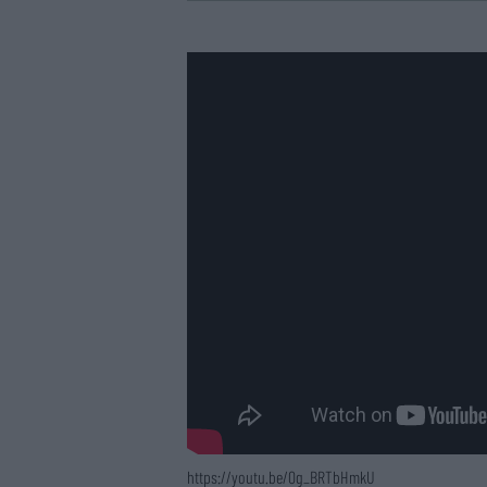
https://youtu.be/0g_BRTbHmkU