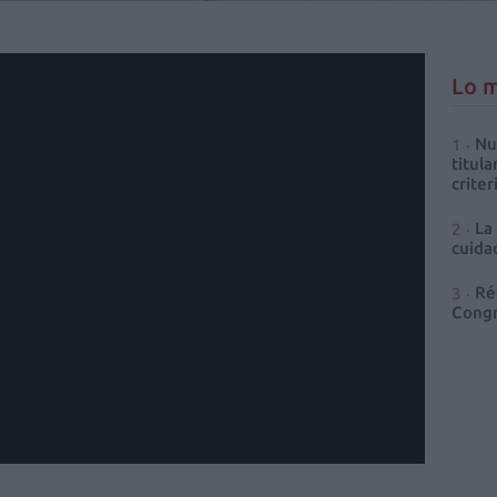
Lo m
Nu
titula
criter
La
cuidad
Ré
Congr