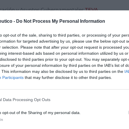
icación y Asuntos Gubernamentales
TEVA
,
cial y política que atraviesa Europa y de
utico -
Do Not Process My Personal Information
industria farmacéutica, al tiempo que reclama
omo la propia Unión Europea la apoyen.
to opt-out of the sale, sharing to third parties, or processing of your per
formation for targeted advertising by us, please use the below opt-out s
r selection. Please note that after your opt-out request is processed y
fuente preferida de Google
eing interest-based ads based on personal information utilized by us or
ACTIVAR AHORA
disclosed to third parties prior to your opt-out. You may separately opt-
ticias de actualidad.
losure of your personal information by third parties on the IAB’s list of
. This information may also be disclosed by us to third parties on the
IA
Participants
that may further disclose it to other third parties.
l Data Processing Opt Outs
a
o opt-out of the Sharing of my personal data.
In