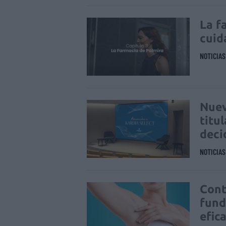
La f
cuid
NOTICIA
Nuev
titu
deci
NOTICIA
Cont
fund
efic