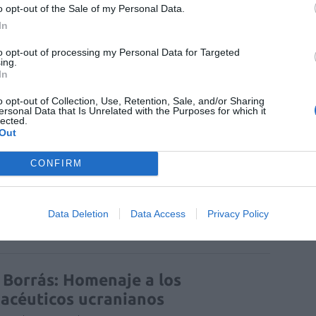
o opt-out of the Sale of my Personal Data.
In
 Borrás: Recuperemos el valor del
to opt-out of processing my Personal Data for Targeted
ing.
rico
In
NTES
Rafa Borrás
07/09/2022
o opt-out of Collection, Use, Retention, Sale, and/or Sharing
ersonal Data that Is Unrelated with the Purposes for which it
lected.
Out
 Borrás: Servicios profesionales
CONFIRM
acéuticos
NTES
Rafa Borrás
01/06/2022
Data Deletion
Data Access
Privacy Policy
 Borrás: Homenaje a los
acéuticos ucranianos