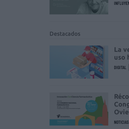
INFLUYE
Destacados
La v
uso 
DIGITAL
Réco
Cong
Ovi
NOTICIA