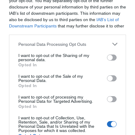
your opt-out. You may separately opt-out of the further
sobre el papel social del farmacéutico con proyectos
disclosure of your personal information by third parties on the
como el de la
Obra Social del Hospital San Juan de
IAB’s list of downstream participants. This information may
Dios de Zaragoza
, donde se trabaja en la atención a
also be disclosed by us to third parties on the
IAB’s List of
pacientes en situación de pobreza farmacéutica.
Downstream Participants
that may further disclose it to other
third parties.
Feliz verano.
Personal Data Processing Opt Outs
I want to opt-out of the Sharing of my
Añadir
El Farmacéutico
como fuente preferida
personal data.
de Google de forma gratuita
Opted In
Mantente informado con las últimas noticias de actualidad.
ACTIVAR AHORA
I want to opt-out of the Sale of my
Personal Data.
Opted In
I want to opt-out of processing my
Tags
Personal Data for Targeted Advertising.
Opted In
editorial
fotoprotección
I want to opt-out of Collection, Use,
Retention, Sale, and/or Sharing of my
Personal Data that Is Unrelated with the
Farmacia comunitaria
prevención
Purposes for which it was collected.