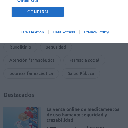
Opted Out
consejos farmacéuticos
farmacias rurales
CONFIRM
cuidado de la salud
carga anticolinérgica
Data Deletion
Data Access
Privacy Policy
SIBO
disbiosis intestinal
vitíligo
Ruxolitinib
seguridad
Atención farmacéutica
Farmacia social
pobreza farmacéutica
Salud Pública
Destacados
La venta online de medicamentos
de uso humano: seguridad y
trazabilidad