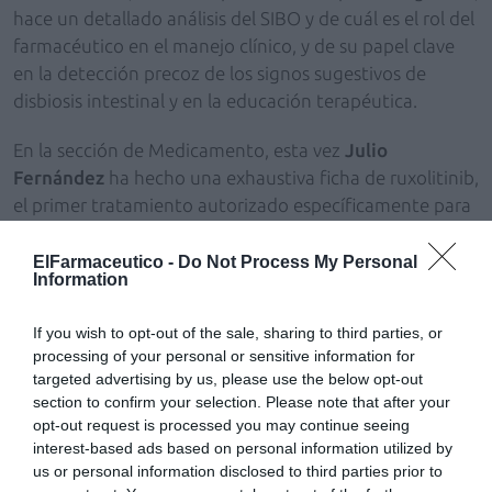
hace un detallado análisis del SIBO y de cuál es el rol del
farmacéutico en el manejo clínico, y de su papel clave
en la detección precoz de los signos sugestivos de
disbiosis intestinal y en la educación terapéutica.
En la sección de Medicamento, esta vez
Julio
Fernández
ha hecho una exhaustiva ficha de ruxolitinib,
el primer tratamiento autorizado específicamente para
el vitíligo, una enfermedad autoinmune de tipo crónico
que afecta a un 3 % de la población.
ElFarmaceutico -
Do Not Process My Personal
Information
También abordamos aquellos timos y estrategias
If you wish to opt-out of the sale, sharing to third parties, or
delictivas más frecuentes en las farmacias y cómo
processing of your personal or sensitive information for
prevenirlos, ya que cada vez hay estrategias más
targeted advertising by us, please use the below opt-out
desarrolladas para obtener de manera ilícita los
section to confirm your selection. Please note that after your
medicamentos. Por su parte,
Curro Jordano
detalla
opt-out request is processed you may continue seeing
cómo atender a clientes que buscan una experiencia de
interest-based ads based on personal information utilized by
us or personal information disclosed to third parties prior to
compra diferente a la clásica. Además, reflexionamos