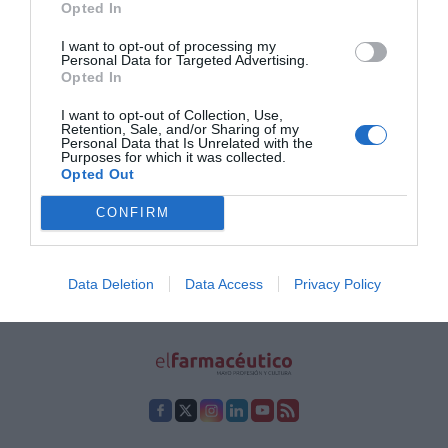
Opted In
Editorial
Silvia Estebarán
15/05/2025
La inteligencia artificial irrumpe en la farmacia como aliada para
I want to opt-out of processing my
mejorar la atención farmacéutica, optimizar la gestión y reforzar el
Personal Data for Targeted Advertising.
cuidado personalizado de los pacientes
Opted In
I want to opt-out of Collection, Use,
Retention, Sale, and/or Sharing of my
1
2
3
4
5
…
9
Personal Data that Is Unrelated with the
Purposes for which it was collected.
Opted Out
Lo más leído
CONFIRM
Récord de comunicaciones para el 24 Congreso Nacional
Farmacéutico de Oviedo
Data Deletion
Data Access
Privacy Policy