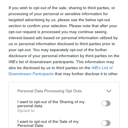
Editorial enero-febrero 2026
If you wish to opt-out of the sale, sharing to third parties, or
processing of your personal or sensitive information for
En medio del ruido, criterio
targeted advertising by us, please use the below opt-out
Editorial
Silvia Estebarán
15/11/2025
section to confirm your selection. Please note that after your
Entre información y algoritmos: la farmacia como guía profesional
opt-out request is processed you may continue seeing
para empoderar a los pacientes y sumar salud en la era digital
interest-based ads based on personal information utilized by
us or personal information disclosed to third parties prior to
Más allá del mostrador: conectar, emocionar, fidelizar
your opt-out. You may separately opt-out of the further
disclosure of your personal information by third parties on the
Editorial
Silvia Estebarán
15/09/2025
IAB’s list of downstream participants. This information may
Neuromarketing y farmacia: cómo convertir cada interacción en el
also be disclosed by us to third parties on the
IAB’s List of
mostrador en una experiencia memorable y cercana para el paciente
Downstream Participants
that may further disclose it to other
third parties.
Verano en la farmacia: fotoprotección y consejo, estés
donde estés
Personal Data Processing Opt Outs
Editorial
Silvia Estebarán
15/07/2025
I want to opt-out of the Sharing of my
Fotoprotección, consejo farmacéutico y nuevos retos asistenciales:
personal data.
la farmacia refuerza su papel clave en prevención, educación sanitaria
Opted In
y atención al paciente
I want to opt-out of the Sale of my
Personal Data.
¿Quién dijo miedo?