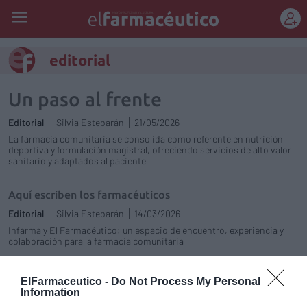
REGÍSTRATE
editorial
Un paso al frente
Editorial
Silvia Estebarán
21/05/2026
La farmacia comunitaria se consolida como referente en nutrición
deportiva y formulación magistral, ofreciendo servicios de alto valor
sanitario y adaptados al paciente
Aquí escriben los farmacéuticos
Editorial
Silvia Estebarán
14/03/2026
Infarma y El Farmacéutico: un espacio de encuentro, experiencia y
colaboración para la farmacia comunitaria
La farmacia, contada por quienes la viven
ElFarmaceutico -
Do Not Process My Personal
Information
Editorial
Silvia Estebarán
15/01/2026