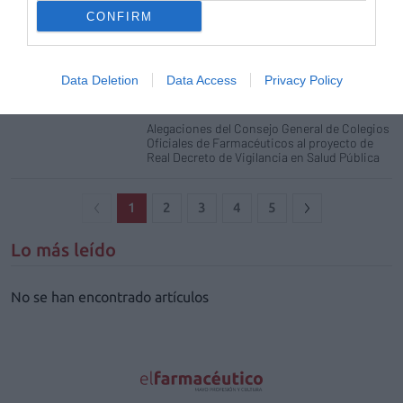
CONFIRM
Los farmacéuticos proponen
integrar a las farmacias en la Red de
Vigilancia de la Salud Pública
Data Deletion
Data Access
Privacy Policy
Noticias y novedades
Redacción
10/03/2022
Alegaciones del Consejo General de Colegios
Oficiales de Farmacéuticos al proyecto de
Real Decreto de Vigilancia en Salud Pública
1
2
3
4
5
Lo más leído
No se han encontrado artículos