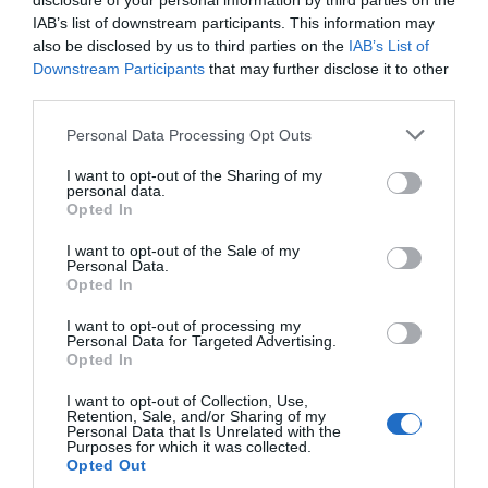
disclosure of your personal information by third parties on the
Noticias y novedades
Luis Serrano
02/05/2023
IAB’s list of downstream participants. This information may
also be disclosed by us to third parties on the
IAB’s List of
Downstream Participants
that may further disclose it to other
El ISCIII y COFARES desarrollarán
third parties.
actividades sobre investigación e
innovación en materia de salud
Personal Data Processing Opt Outs
pública y salud digital
Noticias y novedades
Redacción
I want to opt-out of the Sharing of my
20/01/2023
personal data.
Opted In
La farmacia quiere ser un agente
I want to opt-out of the Sale of my
activo en el nuevo modelo de salud
Personal Data.
pública
Opted In
Noticias y novedades
Redacción
07/12/2022
I want to opt-out of processing my
Personal Data for Targeted Advertising.
Opted In
Los farmacéuticos reclaman ser
agentes activos de salud pública
I want to opt-out of Collection, Use,
Retention, Sale, and/or Sharing of my
Noticias y novedades
Redacción
Personal Data that Is Unrelated with the
Purposes for which it was collected.
22/09/2022
Opted Out
22 Congreso Nacional Farmacéutico