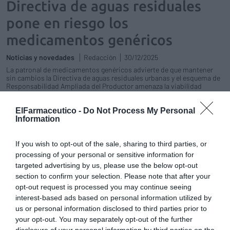
Directiva de aguas residuales
pone en riesgo los
medicamentos genéricos
Noticias y novedades
Redacción
30/12/2025
La patronal de medicamentos genéricos advierte de que mantener
sin cambios la Directiva de aguas residuales urbanas y el esquema de
Responsabilidad Ampliada del Productor amenaza la viabilidad
económica de tratamientos esenciales en España
ElFarmaceutico -
Do Not Process My Personal
Information
Verano en la farmacia: fotoprotección y consejo, estés
donde estés
Editorial
Silvia Estebarán
15/07/2025
If you wish to opt-out of the sale, sharing to third parties, or
processing of your personal or sensitive information for
Fotoprotección, consejo farmacéutico y nuevos retos asistenciales:
la farmacia refuerza su papel clave en prevención, educación sanitaria
targeted advertising by us, please use the below opt-out
y atención al paciente
section to confirm your selection. Please note that after your
opt-out request is processed you may continue seeing
Extremadura: se intensifican las
interest-based ads based on personal information utilized by
protestas de los 151 farmacéuticos
us or personal information disclosed to third parties prior to
del SES
your opt-out. You may separately opt-out of the further