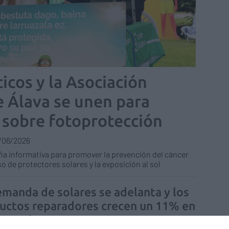
icos y la Asociación
e Álava se unen para
 sobre fotoprotección
/06/2026
a informativa para promover la prevención del cáncer
o de protectores solares y la exposición al sol
emanda de solares se adelanta y los
uctos reparadores crecen un 11% en
farmacias