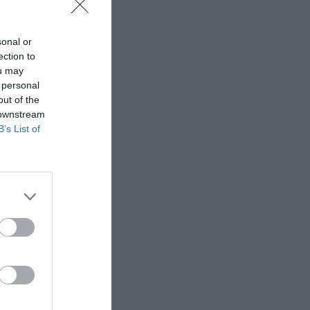
sonal or
ection to
ou may
 personal
out of the
 downstream
B’s List of