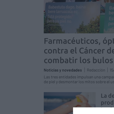
Farmacéuticos, ópt
contra el Cáncer d
combatir los bulos
Noticias y novedades
Redacción
15
Las tres entidades impulsan una campañ
de piel y desmontar los mitos sobre el us
La d
prod
las 