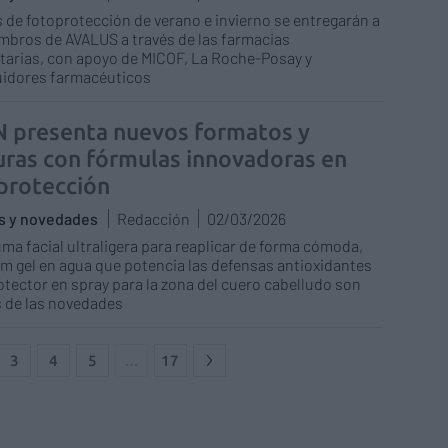
s de fotoprotección de verano e invierno se entregarán a
mbros de AVALUS a través de las farmacias
arias, con apoyo de MICOF, La Roche-Posay y
uidores farmacéuticos
N presenta nuevos formatos y
uras con fórmulas innovadoras en
protección
as y novedades
Redacción
02/03/2026
ma facial ultraligera para reaplicar de forma cómoda,
m gel en agua que potencia las defensas antioxidantes
otector en spray para la zona del cuero cabelludo son
 de las novedades
3
4
5
…
17