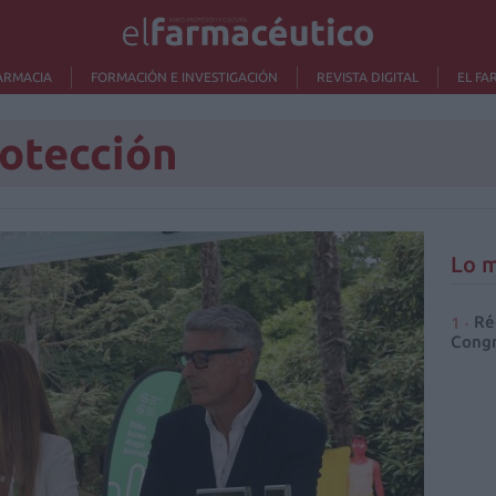
ARMACIA
FORMACIÓN E INVESTIGACIÓN
REVISTA DIGITAL
EL FA
otección
Lo m
Ré
Congr