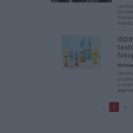
Los kit
los mie
comunit
distrib
ISDI
text
foto
Notici
Una bru
un séru
o un pr
algunas
1
2