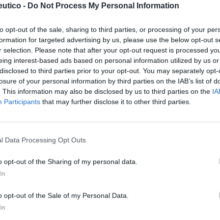
utico -
Do Not Process My Personal Information
as y novedades
Redacción
15/06/2026
rvatorio de Tendencias de Cofares confirma una mayor
ciación de la población española sobre la protección
to opt-out of the sale, sharing to third parties, or processing of your per
con un aumento de la compra de fotoprotectores desde
formation for targeted advertising by us, please use the below opt-out s
meros meses del año
r selection. Please note that after your opt-out request is processed y
eing interest-based ads based on personal information utilized by us or
disclosed to third parties prior to your opt-out. You may separately opt-
iDerm refuerza su gama Sun Care
losure of your personal information by third parties on the IAB’s list of
una fotoprotección integral de alta
. This information may also be disclosed by us to third parties on the
IA
cia y texturas ultraligeras
Participants
that may further disclose it to other third parties.
as y novedades
Redacción
30/04/2026
 MartiDerm Sun Care ofrece protección solar avanzada,
l Data Processing Opt Outs
ión e hidratación para cuidar la piel antes, durante y
 del sol
o opt-out of the Sharing of my personal data.
In
 fotoprotección, no hay tratamiento
igmentante eficaz”: la clave para
o opt-out of the Sale of my Personal Data.
enir manchas y el envejecimiento
In
neo