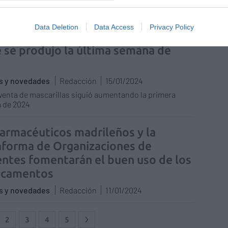
cial
Cathaysa González Barbero
19/06/2024
Data Deletion
Data Access
Privacy Policy
ico de ventas de test de COVID y
e se produjo la última semana de
3
as y novedades
Redacción
15/01/2024
 venta de mascarillas siguió aumentando la primera
 de 2024
farmacéuticos madrileños y la
aforma de Organizaciones de
entes fomentarán el buen uso de los
icamentos
as y novedades
Redacción
11/01/2024
2
3
4
5