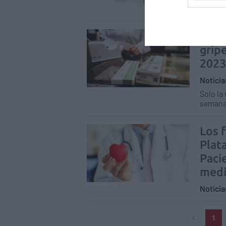
Asisten
El p
grip
202
Notici
Solo la
semana
Los 
Plat
Paci
med
Notici
1