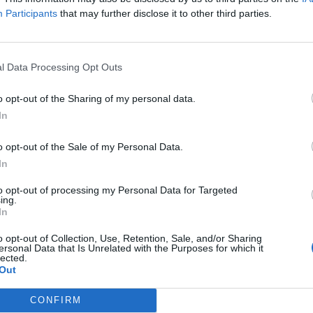
Participants
that may further disclose it to other third parties.
toprotección y consejo, estés donde
l Data Processing Opt Outs
5
o opt-out of the Sharing of my personal data.
nuevos retos asistenciales: la farmacia refuerza su
In
itaria y atención al paciente
o opt-out of the Sale of my Personal Data.
nnovación y estrategias
In
4
to opt-out of processing my Personal Data for Targeted
ing.
omunicación y bienestar social. El farmacéutico como
In
munitario
o opt-out of Collection, Use, Retention, Sale, and/or Sharing
ersonal Data that Is Unrelated with the Purposes for which it
 de la salud: cuidado de la salud de
lected.
ciudadanos desde el punto de vista
Out
a prevención
CONFIRM