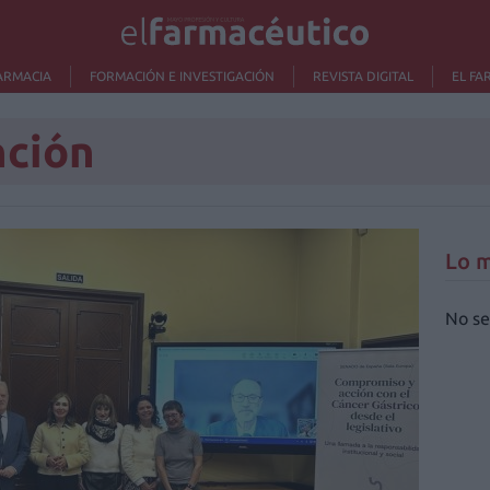
ARMACIA
FORMACIÓN E INVESTIGACIÓN
REVISTA DIGITAL
EL FA
nción
Lo m
No se