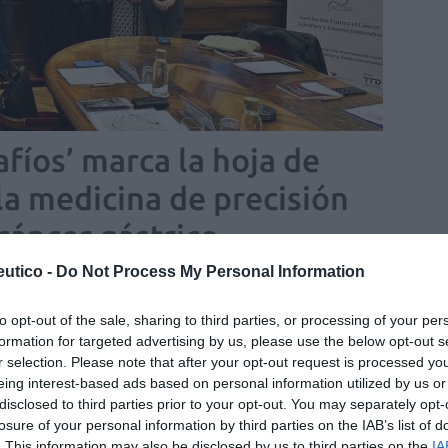
afíos’ marca la hoja de
 la medicina de precisión
 cáncer gástrico
utico -
Do Not Process My Personal Information
n
19/01/2026
ación equitativa y acompañamiento integral
to opt-out of the sale, sharing to third parties, or processing of your per
formation for targeted advertising by us, please use the below opt-out s
ención: el consejo farmacéutico
r selection. Please note that after your opt-out request is processed y
a la diferencia
eing interest-based ads based on personal information utilized by us or
disclosed to third parties prior to your opt-out. You may separately opt-
ntes
Asunción María Martínez Melero
12/11/2025
losure of your personal information by third parties on the IAB’s list of
. This information may also be disclosed by us to third parties on the
IA