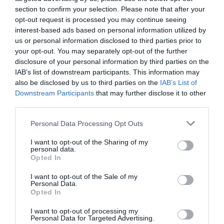
seguridad de las vacunas frente a COVID-19”
en el que han participado más 100
section to confirm your selection. Please note that after your
farmacéuticos y que ha impartido la
opt-out request is processed you may continue seeing
responsable del Centro de
interest-based ads based on personal information utilized by
Farmacovigilancia en Aragón, Cristina
us or personal information disclosed to third parties prior to
Navarro.
your opt-out. You may separately opt-out of the further
disclosure of your personal information by third parties on the
La Guardia Civil y el Colegio Oficial
IAB’s list of downstream participants. This information may
de Farmacéuticos de Toledo
also be disclosed by us to third parties on the
IAB’s List of
colaboran en materia de seguridad
Downstream Participants
that may further disclose it to other
de personas mayores
third parties.
Noticias y novedades
Redacción
05/02/2021
Personal Data Processing Opt Outs
La comandancia de la Guardia Civil ha
firmado un convenio de colaboración con el
I want to opt-out of the Sharing of my
Colegio Oficial de Farmacéuticos de Toledo
personal data.
para impartir charlas formativas entre el
Opted In
personal laboral de las farmacias de la
provincia sobre la prevención y mejora de la
seguridad de las personas mayores. Con
I want to opt-out of the Sale of my
Personal Data.
esta colaboración, se pretende reforzar la
adopción de las medidas preventivas que el
Opted In
personal farmacéutico puede ofrecer a los
mayores en el desempeño de su trabajo
I want to opt-out of processing my
diario.
Personal Data for Targeted Advertising.