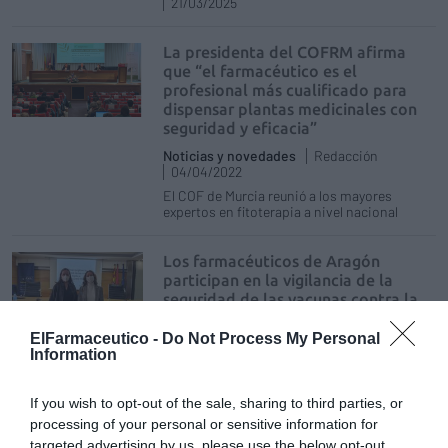
21/03/2025
La presidenta del COFRM afirma
que “el farmacéutico es el
profesional más cualificado para
dispensar plantas medicinales con
seguridad y eficacia”
Noticias y novedades
Redacción
04/04/2022
El COF de Murcia reunió a los mayores
expertos en fitoterapia a nivel nacional
Los farmacéuticos de Aragón
participan en la vigilancia de la
seguridad de las vacunas contra la
Covid-19
ElFarmaceutico -
Do Not Process My Personal
Noticias y novedades
Redacción
Information
01/03/2021
El Centro de Farmacovigilancia de Aragón y
los Colegios de Farmacéuticos de Zaragoza
If you wish to opt-out of the sale, sharing to third parties, or
(COFZ), Huesca y Teruel han organizado el
processing of your personal or sensitive information for
curso “Formación en Farmacovigilancia y
targeted advertising by us, please use the below opt-out