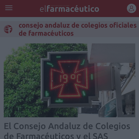
REGÍSTRATE
consejo andaluz de colegios oficiales
de farmacéuticos
El Consejo Andaluz de Colegios
de Farmacéuticos y el SAS