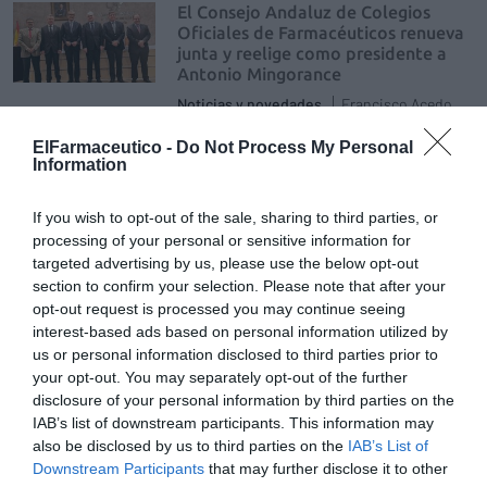
El Consejo Andaluz de Colegios
Oficiales de Farmacéuticos renueva
junta y reelige como presidente a
Antonio Mingorance
Noticias y novedades
Francisco Acedo
21/01/2020
ElFarmaceutico -
Do Not Process My Personal
El Consejo Andaluz de Colegios Oficiales de
Information
Farmacéuticos (CACOF) cuenta con nueva
junta y ha reelegido a Antonio Mingorance
Gutiérrez como presidente. Tras las últimas
elecciones este periodo será por tres años.
If you wish to opt-out of the sale, sharing to third parties, or
El colectivo representado supera los 12.000
processing of your personal or sensitive information for
farmacéuticos de la región.
targeted advertising by us, please use the below opt-out
section to confirm your selection. Please note that after your
El Consejo Andaluz de Colegios
opt-out request is processed you may continue seeing
Farmacéuticos pide una integración
interest-based ads based on personal information utilized by
«más efectiva» en la atención a
us or personal information disclosed to third parties prior to
pacientes crónicos
your opt-out. You may separately opt-out of the further
Noticias y novedades
Francisco Acedo
disclosure of your personal information by third parties on the
26/09/2017
IAB’s list of downstream participants. This information may
El comité ejecutivo del Consejo Andaluz de
also be disclosed by us to third parties on the
IAB’s List of
Colegios Oficiales de Farmacéuticos
Downstream Participants
that may further disclose it to other
(CACOF), con su presidente Antonio