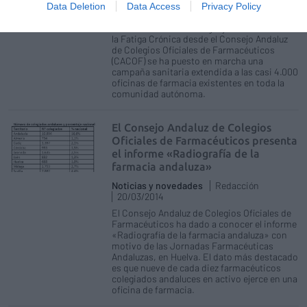
12/05/2016
Data Deletion
Data Access
Privacy Policy
Coincidiendo con la celebración del Día
Mundial de la Fibromialgia y el Síndrome de
la Fatiga Crónica desde el Consejo Andaluz
de Colegios Oficiales de Farmacéuticos
(CACOF) se ha puesto en marcha una
campaña sanitaria extendida a las casi 4.000
oficinas de farmacia existentes en toda la
comunidad autónoma.
El Consejo Andaluz de Colegios
Oficiales de Farmacéuticos presenta
el informe «Radiografía de la
farmacia andaluza»
Noticias y novedades
Redacción
20/03/2014
El Consejo Andaluz de Colegios Oficiales de
Farmacéuticos ha dado a conocer el informe
«Radiografía de la farmacia andaluza» con
motivo de las Jornadas Farmacéuticas
Andaluzas, en Huelva. El dato más destacado
es que nueve de cada diez farmacéuticos
colegiados andaluces en activo ejerce en una
oficina de farmacia.