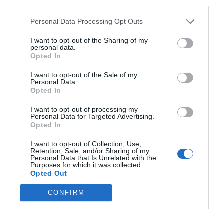
third parties.
Mingorance al frente, fue recibido ayer por el
presidente del Parlamento de Andalucía,
Juan Pablo Durán.
Personal Data Processing Opt Outs
I want to opt-out of the Sharing of my
Andalucía: Salud y el CACOF firman un convenio para el
personal data.
control de los antimicrobianos
Opted In
Noticias y novedades
26/09/2016
I want to opt-out of the Sale of my
Andalucía ha logrado reducir el uso de antibióticos en centros de
Personal Data.
salud y hospitales en su lucha contra lo que la propia Organización
Opted In
Mundial de la Salud y la ONU han considerado un problema de salud
mundial, como son las bacterias resistentes a antimicrobianos. Así lo
I want to opt-out of processing my
ha expuesto el consejero de Salud, Aquilino Alonso, durante la firma
Personal Data for Targeted Advertising.
de los convenios de colaboración que ha rubricado el director gerente
Opted In
del Servicio Andaluz de Salud, José Manuel Aranda, con el presidente
del Consejo Andaluz de Colegios Médicos, Antonio Aguado, el
presidente del Consejo Andaluz de Colegios Oficiales de
I want to opt-out of Collection, Use,
Farmacéuticos, Antonio Mingorance, y el Consejo Andaluz del Colegio
Retention, Sale, and/or Sharing of my
Personal Data that Is Unrelated with the
Oficiales de Dentistas, Luis Cáceres.
Purposes for which it was collected.
Opted Out
Las farmacias andaluzas inician una
campaña informativa sobre
CONFIRM
fibromialgia
Noticias y novedades
Redacción