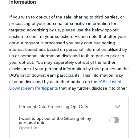
Information
terapias alternativas que se amolden a las necesidades y
al estado de cada paciente.
If you wish to opt-out of the sale, sharing to third parties, or
processing of your personal or sensitive information for
De forma complementaria a esta información, desde la
targeted advertising by us, please use the below opt-out
farmacia andaluza también se ofrecerán otros consejos
section to confirm your selection. Please note that after your
de interés para el bienestar de los pacientes de
opt-out request is processed you may continue seeing
interest-based ads based on personal information utilized by
fibromialgia, tales como la necesidad de basar la
us or personal information disclosed to third parties prior to
alimentación en la dieta mediterránea; realizar ejercicio
your opt-out. You may separately opt-out of the further
físico, siempre suave y jamás intensivo –como caminar
disclosure of your personal information by third parties on the
en llano durante, realizar bicicleta estática o un poco de
IAB’s list of downstream participants. This information may
natación–; realizar ejercicio consistentes en
also be disclosed by us to third parties on the
IAB’s List of
Downstream Participants
that may further disclose it to other
manualidades; no ingerir fármacos para el sueño, ya que
third parties.
el sueño no tiene efecto reparador en estos pacientes; o
evitar el sedentarismo, entre otras recomendaciones.
Personal Data Processing Opt Outs
I want to opt-out of the Sharing of my
Añadir
El Farmacéutico
como fuente preferida
personal data.
de Google de forma gratuita
Opted In
Mantente informado con las últimas noticias de actualidad.