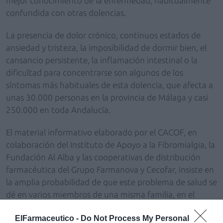
mejor conocimiento de la enfermedad, habitualmente
confundida con otras dolencias.
La presencia de dolor crónico, continuos estados de
ansiedad y tristeza, la imposibilidad de dormir bien, el
cansancio persistente, la inflamación intestinal o la
dificultad para concentrarse son algunos de los
síntomas más habituales de esta dolencia, que afecta a
unas 30.000 personas en la provincia de Málaga y casi
250.000 en toda Andalucía.
El material informativo elaborado por el CACOF, en
colaboración del Instituto de Apoyo a la Fibromialgia, la
Fundación Al Alba y las cooperativas de distribución
farmacéutica del Grupo Farmanova y Cecofar, insiste en
la amplia probabilidad de que este problema de salud se
dé en varios miembros de una misma familia, en el
hecho de que no existen pruebas diagnósticas
ElFarmaceutico -
Do Not Process My Personal
específicas, así como que sea beneficioso recurrir