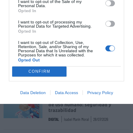
ACTIVAR AHORA
I want to opt-out of the Sale of my
Personal Data.
Opted In
I want to opt-out of processing my
Tags
Personal Data for Targeted Advertising.
Opted In
I want to opt-out of Collection, Use,
fibromialgia
Síndrome de la Fatiga Crónica
Retention, Sale, and/or Sharing of my
Personal Data that Is Unrelated with the
Purposes for which it was collected.
Consejo Andaluz de Colegios Oficiales de
Opted Out
Farmacéuticos
CONFIRM
Destacados
Data Deletion
Data Access
Privacy Policy
La venta online de medicamentos
de uso humano: seguridad y
trazabilidad
DIGITAL
Isabel Marín Moral
28/07/2026