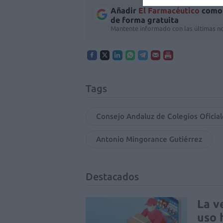
Añadir
El Farmacéutico
como 
de forma gratuita
Mantente informado con las últimas no
Tags
Consejo Andaluz de Colegios Oficia
Antonio Mingorance Gutiérrez
Destacados
La v
uso 