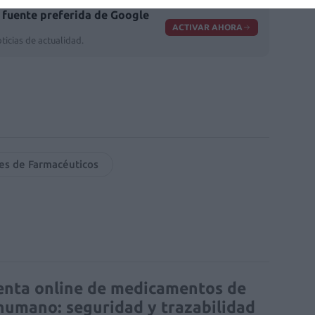
fuente preferida de Google
ACTIVAR AHORA
ticias de actualidad.
les de Farmacéuticos
enta online de medicamentos de
humano: seguridad y trazabilidad