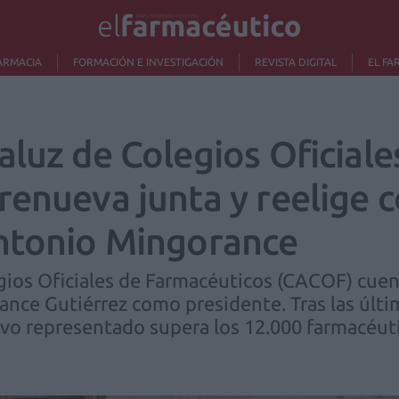
ARMACIA
FORMACIÓN E INVESTIGACIÓN
REVISTA DIGITAL
EL FA
luz de Colegios Oficiale
renueva junta y reelige
ntonio Mingorance
gios Oficiales de Farmacéuticos (CACOF) cuen
nce Gutiérrez como presidente. Tras las últi
tivo representado supera los 12.000 farmacéuti