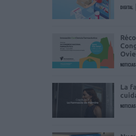
DIGITAL
Réco
Cong
Ovi
NOTICIA
La f
cuid
NOTICIA