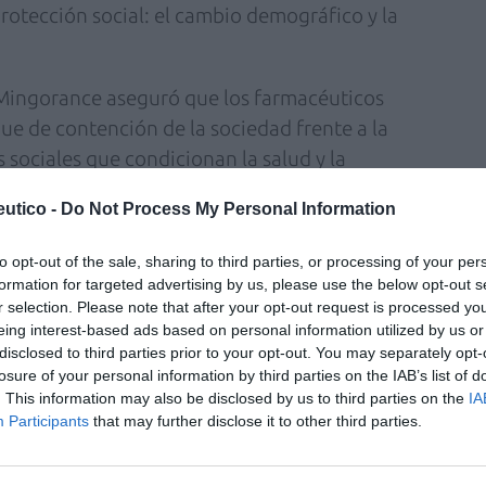
protección social: el cambio demográfico y la
Mingorance aseguró que los farmacéuticos
ue de contención de la sociedad frente a la
 sociales que condicionan la salud y la
licas. Pero para afrontar esos dos grandes
utico -
Do Not Process My Personal Information
integración funcional de la farmacia en el
tamos desplegando desde las instituciones
to opt-out of the sale, sharing to third parties, or processing of your per
que hacen visible, precisamente, que los
formation for targeted advertising by us, please use the below opt-out s
r selection. Please note that after your opt-out request is processed y
es sanitarios con competencias propias que
eing interest-based ads based on personal information utilized by us or
disclosed to third parties prior to your opt-out. You may separately opt-
losure of your personal information by third parties on the IAB’s list of
ia andaluza espera que el Gobierno Andaluz
. This information may also be disclosed by us to third parties on the
IA
efecto todas las subastas de medicamentos
Participants
that may further disclose it to other third parties.
ior» y, especialmente, derogue el Decreto
 me cansaré de repetir que la farmacia no