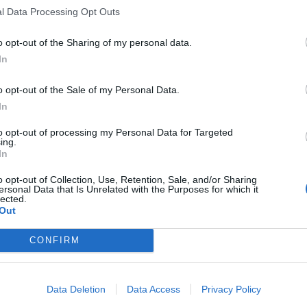
l Data Processing Opt Outs
encial, de servicio sanitario, si no es viable
rance, para quien las subastas «fueron una
o opt-out of the Sharing of my personal data.
etencia en el manejo de las situaciones
In
nuestros pacientes se enfrentan, relacionadas
o opt-out of the Sale of my Personal Data.
tan importantes en el ámbito de la
In
n un perjuicio económico importante para las
capacidad para gestionar stocks con
to opt-out of processing my Personal Data for Targeted
ing.
ran trabajar con un mismo principio activo».
In
o opt-out of Collection, Use, Retention, Sale, and/or Sharing
nce– que la Administración deje de mirarnos
ersonal Data that Is Unrelated with the Purposes for which it
lected.
sto que, por cierto, no generamos nosotros,
Out
 su gestión) y nos vea como un agente
lud, como una inversión que reporta al
CONFIRM
specialmente en el ámbito asistencial, en
el aspecto económico.»
Data Deletion
Data Access
Privacy Policy