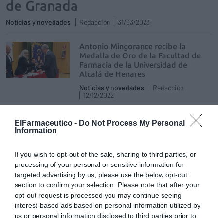
de Granada
Noticias y novedades
Redacción
31/03/2023
Antonio Mingorance recibe la
Medalla de Oro de la Facultad de
Farmacia de la Universidad de
Alcalá de Henares
Noticias y novedades
Redacción
12/12/2022
Bidafarma abre en Cantabria su
ElFarmaceutico -
Do Not Process My Personal
nuevo centro logístico
Information
Noticias y novedades
Redacción
17/10/2022
If you wish to opt-out of the sale, sharing to third parties, or
processing of your personal or sensitive information for
targeted advertising by us, please use the below opt-out
El Consejo Andaluz de
Farmacéuticos entregó sus Medallas
section to confirm your selection. Please note that after your
de Honor
opt-out request is processed you may continue seeing
interest-based ads based on personal information utilized by
Noticias y novedades
Francisco Acedo
05/07/2022
us or personal information disclosed to third parties prior to