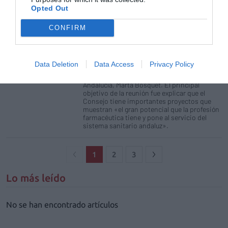
presentan sus reivindicaciones en el
Opted Out
Parlamento autonómico
CONFIRM
Noticias y novedades
Francisco Acedo
25/09/2019
El Comité ejecutivo del Consejo Andaluz de
Colegio Oficiales de Farmacéuticos (CACOF),
Data Deletion
Data Access
Privacy Policy
presidido por Antonio Mingorance, se ha
reunido con la presidenta del Parlamento de
Andalucía, Marta Bosquet. El principal
objetivo de la reunión fue explicar que el
Consejo tiene importantes proyectos que
muestran «el gran potencial que la profesión
farmacéutica tiene y pone al servicio del
sistema sanitario andaluz».
1
2
3
Lo más leído
No se han encontrado artículos