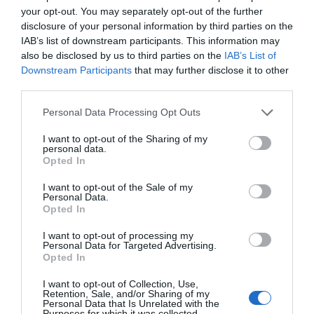
your opt-out. You may separately opt-out of the further
disclosure of your personal information by third parties on the
Las VII Jornadas Farmacéuticas
IAB’s list of downstream participants. This information may
Andaluzas se centraron en el futuro
also be disclosed by us to third parties on the
IAB’s List of
de la prestación farmacéutica
Downstream Participants
that may further disclose it to other
Noticias y novedades
Francisco Acedo
third parties.
22/04/2022
Personal Data Processing Opt Outs
El Consejo Andaluz de Colegios
Oficiales de Farmacéuticos renueva
I want to opt-out of the Sharing of my
personal data.
junta y reelige como presidente a
Opted In
Antonio Mingorance
Noticias y novedades
Francisco Acedo
I want to opt-out of the Sale of my
21/01/2020
Personal Data.
Opted In
El Consejo Andaluz de Colegios Oficiales de
Farmacéuticos (CACOF) cuenta con nueva
junta y ha reelegido a Antonio Mingorance
I want to opt-out of processing my
Gutiérrez como presidente. Tras las últimas
Personal Data for Targeted Advertising.
elecciones este periodo será por tres años.
Opted In
El colectivo representado supera los 12.000
farmacéuticos de la región.
I want to opt-out of Collection, Use,
Retention, Sale, and/or Sharing of my
Personal Data that Is Unrelated with the
Los farmacéuticos andaluces
Purposes for which it was collected.