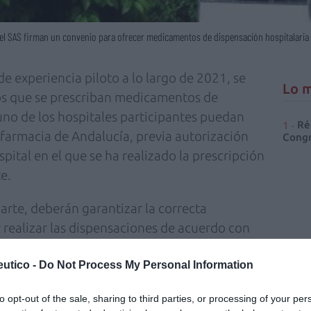
el SAS firman un convenio para ofrecer medicamentos de dispensación hospitalaria 
e experiencia piloto a lo largo de 2021, se
Lo m
 los que se prescriban medicamentos de
uno de los hospitales participantes puedan
Ré
e farmacia de Andalucía, previa autorización
Congr
spital en el que se ha realizado la prescripción
e.
parte, deberán garantizar la correcta
realizar las dispensaciones de acuerdo con
por el servicio de farmacia del
utico -
Do Not Process My Personal Information
rvicios de farmacia hospitalaria que autoricen
 en la oficina de farmacia asumirán la
to opt-out of the sale, sharing to third parties, or processing of your per
uisición, así como de la supervisión y