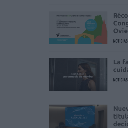
Réco
Cong
Ovi
NOTICIA
La f
cuid
NOTICIA
Nuev
titu
deci