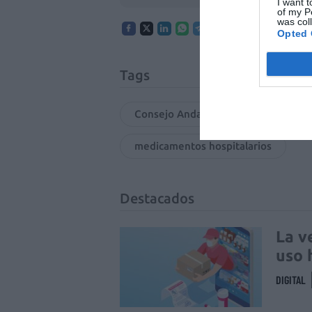
I want t
of my P
was col
Opted 
Tags
Consejo Andaluz de Colegios Oficia
medicamentos hospitalarios
Destacados
La v
uso 
DIGITAL