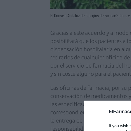
El Consejo Andaluz de Colegios de Farmacéuticos y 
Gracias a este acuerdo y a modo d
posibilitará que los pacientes a
dispensación hospitalaria en alg
retirarlos de cualquier oficina d
por el servicio de farmacia del ho
y sin coste alguno para el pacient
Las oficinas de farmacia, por su 
conservación de medicamentos y 
las especificaciones establecidas 
ElFarmace
correspondiente hospital. Los se
la entrega de estos medicamentos
If you wish 
responsabilidad técnica de su adq