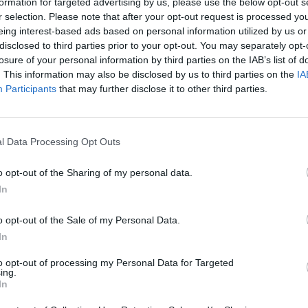
formation for targeted advertising by us, please use the below opt-out s
tes de su dispensación. También realizarán el
r selection. Please note that after your opt-out request is processed y
eing interest-based ads based on personal information utilized by us or
miento en todo momento.
disclosed to third parties prior to your opt-out. You may separately opt-
losure of your personal information by third parties on the IAB’s list of
 personas usuarias del nuevo sistema de
. This information may also be disclosed by us to third parties on the
IA
farmacia en la dispensación de los
Participants
that may further disclose it to other third parties.
 si así lo desean.
n de medicamentos, del que ya se están
l Data Processing Opt Outs
daluces, está actualmente operativo en
o opt-out of the Sharing of my personal data.
en el Hospital de Jerez de la Frontera, de
In
de Granada; el Juan Ramón Jiménez, de Huelva;
 el Hospital Clínico Universitario Virgen de la
o opt-out of the Sale of my Personal Data.
carena de Sevilla.
In
to opt-out of processing my Personal Data for Targeted
ing.
fuente preferida de Google
In
ACTIVAR AHORA
ticias de actualidad.