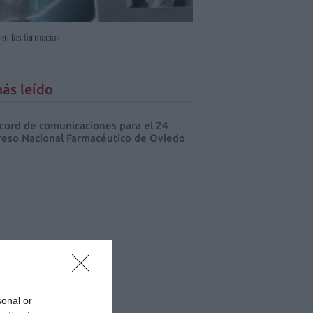
en las farmacias
ás leído
cord de comunicaciones para el 24
eso Nacional Farmacéutico de Oviedo
sonal or