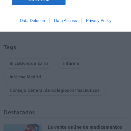
Añadir
El Farmacéutico
como fuente preferida
de Google de forma gratuita
Mantente informado con las últimas noticias de actualidad.
Data Deletion
Data Access
Privacy Policy
ACTIVAR AHORA
Tags
Iniciativas de Éxito
Infarma
Infarma Madrid
Consejo General de Colegios Farmacéuticos
Destacados
La venta online de medicamentos