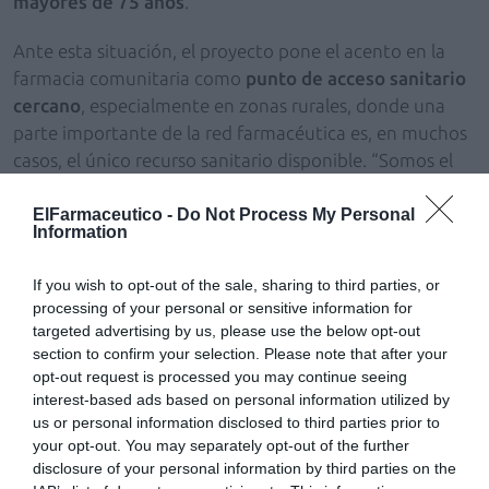
mayores de 75 años
.
Ante esta situación, el proyecto pone el acento en la
farmacia comunitaria como
punto de acceso sanitario
cercano
, especialmente en zonas rurales, donde una
parte importante de la red farmacéutica es, en muchos
casos, el único recurso sanitario disponible. “Somos el
profesional sanitario más accesible y cercano, y
podemos desempeñar un papel clave en este ámbito”,
ElFarmaceutico -
Do Not Process My Personal
Information
subraya Peiró.
If you wish to opt-out of the sale, sharing to third parties, or
Sesiones de educación sanitaria
processing of your personal or sensitive information for
La iniciativa se ha materializado en la realización de
targeted advertising by us, please use the below opt-out
sesiones grupales de educación sanitaria
desde las
section to confirm your selection. Please note that after your
farmacias comunitarias, dirigidas tanto a la población
opt-out request is processed you may continue seeing
interest-based ads based on personal information utilized by
general como a cuidadores de personas con trastornos
us or personal information disclosed to third parties prior to
de salud mental. Han participado un total de
35
your opt-out. You may separately opt-out of the further
colegios oficiales de farmacéuticos y 300 farmacias
disclosure of your personal information by third parties on the
comunitarias
, alcanzando a cerca de
8.000 personas