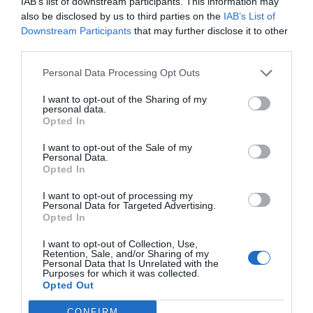
IAB’s list of downstream participants. This information may
en todo el territorio nacional
, entre ciudadanos y
also be disclosed by us to third parties on the
IAB’s List of
Downstream Participants
that may further disclose it to other
cuidadores.
third parties.
Los resultados reflejan un alto impacto: el
97 % de los
Personal Data Processing Opt Outs
participantes
considera que la formación recibida les
ha ayudado a mejorar su conocimiento y sus hábitos,
I want to opt-out of the Sharing of my
personal data.
mientras que la mayoría no había recibido previamente
Opted In
formación en salud mental.
I want to opt-out of the Sale of my
Personal Data.
Como indica Peiró, “iniciativas como estas acercan al
Opted In
farmacéutico a la ciudadanía como formador en salud y
I want to opt-out of processing my
refuerzan su papel como profesional sanitario de
Personal Data for Targeted Advertising.
referencia”. De este modo, la farmacia comunitaria
Opted In
consolida su papel como
actor clave en la promoción
I want to opt-out of Collection, Use,
de la salud y la prevención
, contribuyendo a mejorar el
Retention, Sale, and/or Sharing of my
Personal Data that Is Unrelated with the
abordaje de la salud mental desde la proximidad y el
Purposes for which it was collected.
Opted Out
conocimiento.
CONFIRM