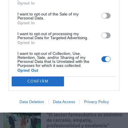
Opted In
Formación especializada, adecuada gestión
del stock y visibilidad de la categoría,
aspectos esenciales para su crecimiento
I want to opt-out of the Sale of my
Personal Data.
Opted In
Informe Infarma: La evidencia
científica confirma que las
I want to opt-out of processing my
Personal Data for Targeted Advertising.
farmacias aportan más salud,
Opted In
cohesión y sostenibilidad a los
sistemas sanitarios
I want to opt-out of Collection, Use,
Noticias y novedades
Redacción
Retention, Sale, and/or Sharing of my
Personal Data that Is Unrelated with the
25/03/2026
Purposes for which it was collected.
En materia de prevención, las farmacias
Opted Out
también contribuyen a una mayor detección
de casos de VIH, mayor éxito en las tasas de
CONFIRM
cesación tabáquica y una cobertura vacunal
más alta en los países donde los
farmacéuticos vacunan de la gripe, según el
Informe Infarma "El valor social de la red de
farmacias"
Data Deletion
Data Access
Privacy Policy
“El sector farmacéutico es sinónimo
de cercanía, empatía,
profesionalidad y excelencia”