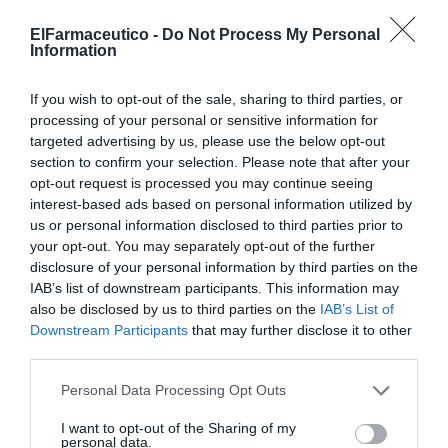
dispensación en salud", galardonado en la
categoría Asistencial de las Iniciativas de
ElFarmaceutico -
Do Not Process My Personal
Éxito en Infarma Madrid 2026, ha sido
Information
desarrollado por Laura Sánchez Amador,
farmacéutica comunitaria en Santibañez el
Bajo (Cáceres)
If you wish to opt-out of the sale, sharing to third parties, or
processing of your personal or sensitive information for
Las iniciativas que están marcando
targeted advertising by us, please use the below opt-out
el rumbo de la farmacia comunitaria
section to confirm your selection. Please note that after your
opt-out request is processed you may continue seeing
Noticias y novedades
Paula Beltrán Rodríguez / Yolanda García
interest-based ads based on personal information utilized by
Malo
us or personal information disclosed to third parties prior to
08/04/2026
your opt-out. You may separately opt-out of the further
El Farmacéutico dará difusión al total de las
disclosure of your personal information by third parties on the
30 Iniciativas de Éxito participantes en
IAB’s list of downstream participants. This information may
Infarma Madrid 2026 que refuerzan el papel
innovador y transformador de la farmacia
also be disclosed by us to third parties on the
IAB’s List of
Downstream Participants
that may further disclose it to other
third parties.
La indicación farmacéutica
veterinaria, una oportunidad de
Personal Data Processing Opt Outs
desarrollo profesional
Noticias y novedades
Redacción
I want to opt-out of the Sharing of my
08/04/2026
personal data.