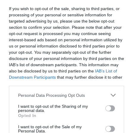
retorno real con su presencia”, aseveró el presidente de
If you wish to opt-out of the sale, sharing to third parties, or
CloserStill Media
.
processing of your personal or sensitive information for
targeted advertising by us, please use the below opt-out
Grandes apuestas de Infarma Madrid 2026
section to confirm your selection. Please note that after your
opt-out request is processed you may continue seeing
Esta nueva edición se apoya en la calidad y excelencia
interest-based ads based on personal information utilized by
de los contenidos que se van a abordar durante los tres
us or personal information disclosed to third parties prior to
días que dura el congreso. Por ello, entre sus
your opt-out. You may separately opt-out of the further
propuestas, cuenta con 50
sesiones
, una treintena de
disclosure of your personal information by third parties on the
iniciativas de éxito
, alrededor de 130
comunicaciones
IAB’s list of downstream participants. This information may
also be disclosed by us to third parties on the
IAB’s List of
científicas
y cerca de un centenar de
ponentes
.
Downstream Participants
that may further disclose it to other
third parties.
Además del citado
Informe Infarma
, otra de las
apuestas de este año es la
Sala Inspiración
: un espacio
Personal Data Processing Opt Outs
de acceso exclusivo para congresistas y donde se
I want to opt-out of the Sharing of my
reunirán algunos de los
ponentes
más destacados y
personal data.
reconocidos como la
psiquiatra Marian Rojas Estapé
,
Opted In
el
periodista Vicente Vallés
(director de Informativos
I want to opt-out of the Sale of my
de A3), el
chef Ferran Adrià
, la
neurocientífica
Personal Data.