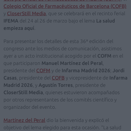
Colegio Oficial de Farmacéuticos de Barcelona (COFB)
y
CloserStill Media
, que se celebrará en el recinto ferial
IFEMA
del 24 al 26 de marzo bajo el lema
La salud
empieza aquí
.
Para presentar los detalles de esta 36ª edición del
congreso ante los medios de comunicación, asistimos
ayer a un acto institucional acogido por el
COFM
en el
que participaron
Manuel Martínez del Peral
,
presidente del
COFM
y de
Infarma Madrid 2026
;
Jordi
Casas
, presidente del
COFB
y vicepresidente de
Infarma
Madrid 2026
, y
Agustín Torres
, presidente de
CloserStill Media
, quienes estuvieron acompañados
por otros representantes de los comités científico y
organizador del evento.
Martínez del Peral
dio la bienvenida y explicó el
objetivo del lema elegido para esta ocasión. “La salud