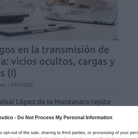
gos en la transmisión de
a: vicios ocultos, cargas y
 (I)
cas
07/11/2025
tóbal López de la Manzanara repite
 presidente de ADEFARMA
utico -
Do Not Process My Personal Information
as y novedades
Redacción
28/09/2020
desarrollado el proceso electoral en la Asociación de
to opt-out of the sale, sharing to third parties, or processing of your per
rios de Farmacia de Madrid (ADEFARMA), el pasado 24