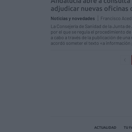
Andalucía abre a consulta
adjudicar nuevas oficinas 
Noticias y novedades
Francisco Ace
La Consejería de Sanidad de la Junta de
por el que se regula el procedimiento de
a cabo a través de la publicación de una 
acordó someter el texto «a información 
ACTUALIDAD
TU 