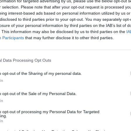
formation for targeted advertising by us, please use the below opt-out s
iembre se celebró la toma de posesión de la nueva
r selection. Please note that after your opt-out request is processed y
irectiva, en la que Cristóbal López de la Manzanara
epite como presidente
eing interest-based ads based on personal information utilized by us or
disclosed to third parties prior to your opt-out. You may separately opt-
losure of your personal information by third parties on the IAB’s list of
armacia madrileña, preparada para
. This information may also be disclosed by us to third parties on the
IA
izar test rápidos de la COVID-19
Participants
that may further disclose it to other third parties.
as y novedades
Redacción
23/09/2020
gio Oficial de Farmacéuticos de Madrid ha emitido hoy
a en la que reitera la oferta de colaboración que hizo a
l Data Processing Opt Outs
oridades sanitarias, el 31 de agosto, para reforzar la
ón rápida de contagios de la COVID-19 a través de la
o opt-out of the Sharing of my personal data.
ción de test antigénicos en las oficinas de farmacia.
In
alor) de la dispensación
o opt-out of the Sale of my Personal Data.
In
ción
24/03/2020
encender una luz que maldecir la oscuridad»Confucio
to opt-out of processing my Personal Data for Targeted
ing.
In