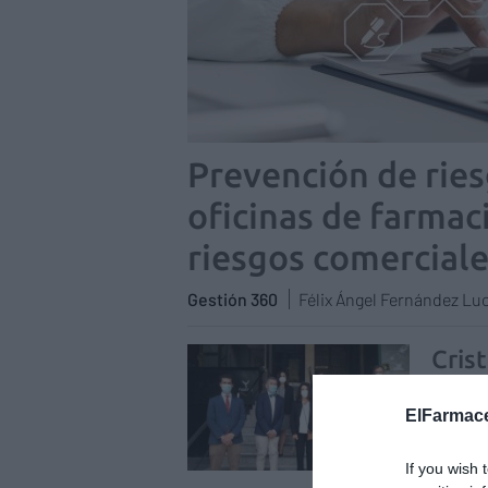
Prevención de ries
oficinas de farmaci
riesgos comerciales
Gestión 360
Félix Ángel Fernández Lu
Cris
como
ElFarmace
Notici
Recién 
If you wish 
Empresa