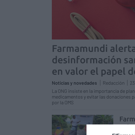
Farmamundi alerta
desinformación san
en valor el papel 
Noticias y novedades
Redacción
23
La ONG insiste en la importancia de plani
medicamentos y evitar las donaciones p
por la OMS
Farm
refug