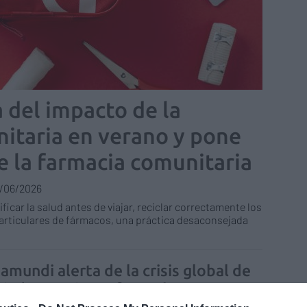
 del impacto de la
itaria en verano y pone
de la farmacia comunitaria
/06/2026
ficar la salud antes de viajar, reciclar correctamente los
articulares de fármacos, una práctica desaconsejada
amundi alerta de la crisis global de
iados y exige reforzar la