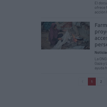
El docu
ofrece 
acción 
Farm
proy
acces
pers
Notici
La ONG 
Gaza y 
ayuda h
1
2