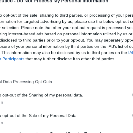
ciación humanitaria y el acceso a la
utico -
Do Not Process My Personal Information
d
to opt-out of the sale, sharing to third parties, or processing of your per
as y novedades
Redacción
17/06/2026
formation for targeted advertising by us, please use the below opt-out s
nización reclama mayor protección internacional ante
r selection. Please note that after your opt-out request is processed y
 de 117 millones de personas desplazadas forzosamente
eing interest-based ads based on personal information utilized by us or
mundo
disclosed to third parties prior to your opt-out. You may separately opt-
losure of your personal information by third parties on the IAB’s list of
bel de Andrés, nueva delegada de
. This information may also be disclosed by us to third parties on the
IA
Participants
that may further disclose it to other third parties.
amundi en Andalucía
as y novedades
Redacción
13/05/2026
acéutica sevillana defiende una farmacia comunitaria
l Data Processing Opt Outs
a, solidaria y centrada en las personas” como pilar
l para la salud pública
o opt-out of the Sharing of my personal data.
In
ICOF y Farmamundi analizan el
daje de la violencia de género desde
o opt-out of the Sale of my Personal Data.
lud y la cooperación en Valencia
In
as y novedades
Redacción
16/04/2026