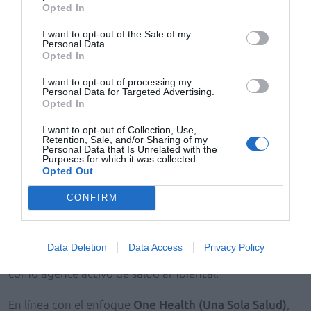
productos con las mismas garantías de calidad con las
Opted In
que tratamos a nuestras pacientes aquí”, señala.
I want to opt-out of the Sale of my
Personal Data.
Las directrices internacionales establecen que toda
Opted In
donación de medicamentos debe responder a una
I want to opt-out of processing my
solicitud expresa del país receptor, proceder de canales
Personal Data for Targeted Advertising.
autorizados y cumplir estrictos criterios de calidad,
Opted In
trazabilidad, etiquetado y fecha de caducidad.
I want to opt-out of Collection, Use,
Retention, Sale, and/or Sharing of my
Personal Data that Is Unrelated with the
La farmacia comunitaria, aliada de la salud
Purposes for which it was collected.
global
Opted Out
Para Farmamundi, la farmacia comunitaria constituye
CONFIRM
un espacio estratégico para
acercar a la ciudadanía
información sanitaria contrastada y promover
hábitos responsables
que beneficien tanto a las
Data Deletion
Data Access
Privacy Policy
personas como al planeta. Es decir, el farmacéutico
como agente activo de salud ambiental.
En línea con el enfoque
One Health (Una Sola Salud)
,