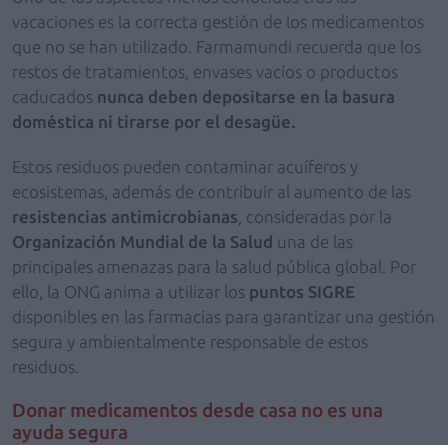
vacaciones es la correcta gestión de los medicamentos
que no se han utilizado. Farmamundi recuerda que los
restos de tratamientos, envases vacíos o productos
caducados
nunca deben depositarse en la basura
doméstica ni tirarse por el desagüe.
Estos residuos pueden contaminar acuíferos y
ecosistemas, además de contribuir al aumento de las
resistencias antimicrobianas
, consideradas por la
Organización Mundial de la Salud
una de las
principales amenazas para la salud pública global. Por
ello, la ONG anima a utilizar los
puntos SIGRE
disponibles en las farmacias para garantizar una gestión
segura y ambientalmente responsable de estos
residuos.
Donar medicamentos desde casa no es una
ayuda segura