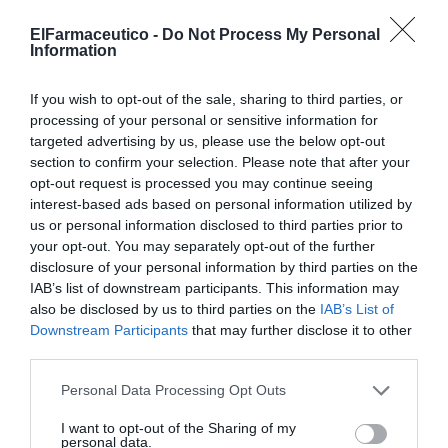
Con frecuencia, tras un viaje o un tratamiento, muchas
ElFarmaceutico -
Do Not Process My Personal
personas muestran su voluntad de donar los
Information
medicamentos que les han sobrado para enviarlos a
países con menos recursos o afectados por emergencias
If you wish to opt-out of the sale, sharing to third parties, or
humanitarias. Sin embargo, Farmamundi advierte de
processing of your personal or sensitive information for
que
esta práctica puede generar más problemas que
targeted advertising by us, please use the below opt-out
soluciones.
section to confirm your selection. Please note that after your
opt-out request is processed you may continue seeing
interest-based ads based on personal information utilized by
La
farmacéutica y presidenta de Farmamundi, Sara
us or personal information disclosed to third parties prior to
Valverde
, recuerda que las farmacias desempeñan un
your opt-out. You may separately opt-out of the further
papel fundamental para informar adecuadamente a la
disclosure of your personal information by third parties on the
población sobre este tema.
IAB’s list of downstream participants. This information may
also be disclosed by us to third parties on the
IAB’s List of
“Cuando una persona acude a la farmacia con la
Downstream Participants
that may further disclose it to other
third parties.
intención de donar lo que le ha sobrado, tenemos la
oportunidad de explicar con rigor que la solidaridad real
Personal Data Processing Opt Outs
exige mantener intacta la cadena de custodia del
medicamento. Cooperar con dignidad implica enviar
I want to opt-out of the Sharing of my
personal data.