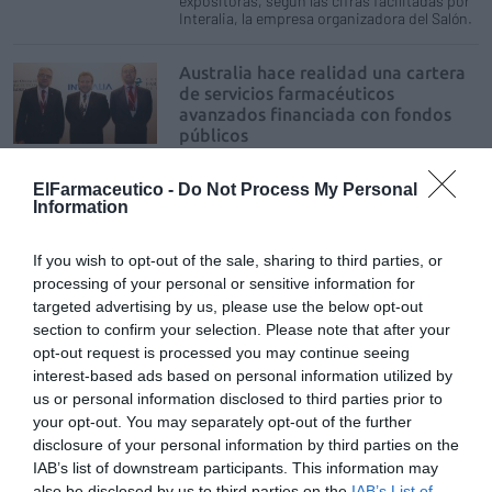
expositoras, según las cifras facilitadas por
Interalia, la empresa organizadora del Salón.
Australia hace realidad una cartera
de servicios farmacéuticos
avanzados financiada con fondos
públicos
Noticias y novedades
Redacción
27/03/2014
ElFarmaceutico -
Do Not Process My Personal
Information
Paul Sinclair, presidente de The Pharmacy
Guild of Australia –la asociación profesional
que agrupa a los farmacéuticos del país– en
If you wish to opt-out of the sale, sharing to third parties, or
el estado de Nueva Gales de Sur, expuso ayer
en Infarma Madrid 2014 las claves del
processing of your personal or sensitive information for
modelo australiano de farmacia dentro de la
targeted advertising by us, please use the below opt-out
mesa redonda «Servicios farmacéuticos a la
section to confirm your selection. Please note that after your
población: atención a nuevas demandas
sociales», que moderó el presidente del
opt-out request is processed you may continue seeing
Colegio Oficial de Farmacéuticos de
interest-based ads based on personal information utilized by
Barcelona, Jordi de Dalmases, y en la que
us or personal information disclosed to third parties prior to
también participó el presidente del Colegio
Oficial de Farmacéuticos de Madrid, Alberto
your opt-out. You may separately opt-out of the further
García Romero.
disclosure of your personal information by third parties on the
IAB’s list of downstream participants. This information may
«El Congreso es una inyección de
also be disclosed by us to third parties on the
IAB’s List of