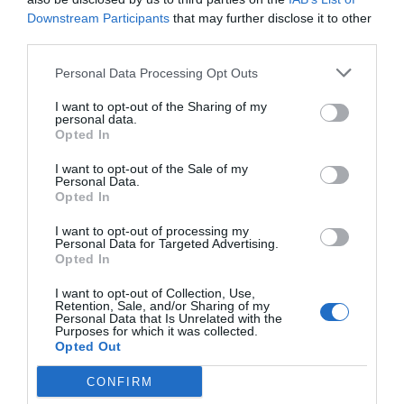
optimismo para un sector que está
Downstream Participants
that may further disclose it to other
sufriendo, como muchos otros, los
third parties.
efectos de la crisis»
Personal Data Processing Opt Outs
Entrevistas
Francesc Pla Santamans
19/03/2014
I want to opt-out of the Sharing of my
personal data.
Infarma Madrid 2014 reunirá a 25.000 profesionales y
Opted In
200 empresas en Ifema
I want to opt-out of the Sale of my
Noticias y novedades
Redacción
05/03/2014
Personal Data.
Opted In
Infarma Madrid 2014 se convertirá una vez más, a partir del próximo
25 de marzo, en el punto de encuentro anual de profesionales y
empresas del sector farmacéutico. A lo largo de tres días, el Congreso
I want to opt-out of processing my
y Salón Europeo de Farmacia, Medicamentos y Parafarmacia, que
Personal Data for Targeted Advertising.
organizan los colegios oficiales de farmacéuticos de Madrid y
Opted In
Barcelona, reunirá a cerca de 25.000 visitantes profesionales, 2.500
congresistas y 200 laboratorios y empresas de servicios, que
I want to opt-out of Collection, Use,
presentarán las últimas novedades y lanzamientos de un sector
Retention, Sale, and/or Sharing of my
dinámico y pujante, que apuesta por la innovación para dejar atrás la
Personal Data that Is Unrelated with the
crisis.
Purposes for which it was collected.
Opted Out
El nuevo consejero de Sanidad de la
CONFIRM
Comunidad de Madrid visita el