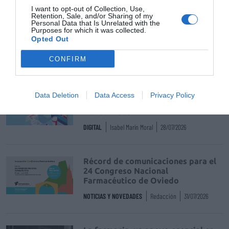
Alberto García Romero
javier rodriguez
I want to opt-out of Collection, Use,
Retention, Sale, and/or Sharing of my
Personal Data that Is Unrelated with the
consejero de sanidad de la comunidad de madrid
Purposes for which it was collected.
Opted Out
CONFIRM
Destacados
La venta online de medicamentos
Data Deletion
Data Access
Privacy Policy
de uso humano: seguridad y
trazabilidad
DIGITAL
Isabel Marín Moral
28/07/2026
Récord de comunicaciones para el
24 Congreso Nacional
Farmacéutico de Oviedo
NOTICIAS Y NOVEDADES
Redacción
31/07/2026