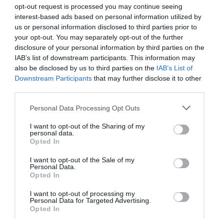
Consejería abona las facturas mensuales en un plazo
opt-out request is processed you may continue seeing
concreto, lo que garantiza el cobro puntual a las
interest-based ads based on personal information utilized by
farmacias madrileñas.
us or personal information disclosed to third parties prior to
Tras firmar en el libro de visitas, Javier Rodriguez
your opt-out. You may separately opt-out of the further
disclosure of your personal information by third parties on the
agradeció a la Comisión Permanente, representantes
IAB’s list of downstream participants. This information may
del colectivo farmacéutico, la importante labor sanitaria
also be disclosed by us to third parties on the
IAB’s List of
que desarrollan en la sociedad y les ha invitado a seguir
Downstream Participants
that may further disclose it to other
trabajando como profesionales sanitarios en el Sistema
third parties.
Madrileño de Salud.
Personal Data Processing Opt Outs
I want to opt-out of the Sharing of my
Añadir
El Farmacéutico
como fuente preferida
personal data.
de Google de forma gratuita
Opted In
Mantente informado con las últimas noticias de actualidad.
ACTIVAR AHORA
I want to opt-out of the Sale of my
Personal Data.
Opted In
I want to opt-out of processing my
Tags
Personal Data for Targeted Advertising.
Opted In