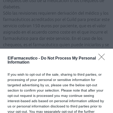
chequeos del uso de la medicación o los chequeos de
diabetes.
Sólo las revisiones requieren derivación del médico y los
farmacéuticos acreditados por el Guild para prestar este
servicio cobran 150 euros por paciente, que es el valor
asignado en el acuerdo como coste en el que incurre el
farmacéutico para dar este servicio. En el caso de los
chequeos, es el farmacéutico quien puede iniciarlos y se
concretan en un mejor conocimiento del tratamiento y
del uso de los medicamentos por parte de los pacientes.
ElFarmaceutico -
Do Not Process My Personal
Information
El Gobierno financia los chequeos, que tienen una
duración de 45 minutos, con 60 euros por paciente,
If you wish to opt-out of the sale, sharing to third parties, or
mientras que las revisiones a domicilio por
processing of your personal or sensitive information for
farmacéuticos acreditados cuestan 60 euros por
targeted advertising by us, please use the below opt-out
paciente. «Hay que poner precio por los servicios
section to confirm your selection. Please note that after your
prestados que son beneficiosos tanto para el paciente
opt-out request is processed you may continue seeing
como para el sistema de salud porque hemos
interest-based ads based on personal information utilized by
us or personal information disclosed to third parties prior to
demostrado nuestro valor», ha asegurado.
your opt-out. You may separately opt-out of the further