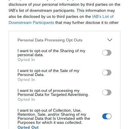
Aparte de estos servicios, las farmacias autralianas
disclosure of your personal information by third parties on the
también hacen cribados de distintas enfermedades,
IAB’s list of downstream participants. This information may
llevan a cabo programas de deshabituación tabáquica
also be disclosed by us to third parties on the
IAB’s List of
entre otras adicciones, mediciones antropométricas o
Downstream Participants
that may further disclose it to other
third parties.
seguimiento de enfermedades respiratorias, diabetes,
cardiovasculares, demencia, artritis, entre otras
Personal Data Processing Opt Outs
prestaciones que responden a necesidades concretas
I want to opt-out of the Sharing of my
del paciente.
personal data.
Opted In
Control y seguimiento
I want to opt-out of the Sale of my
El Guild de Australia ha creado una compañía específica
Personal Data.
para prestar y desarrollar nuevos servicios en
Opted In
colaboración con las universidades en las farmacias, que
I want to opt-out of processing my
reciben apoyo, formación y asesoramiento online.
Personal Data for Targeted Advertising.
Opted In
Dispone, además, de una plataforma de software que
registra las actuaciones llevadas a cabo por las
I want to opt-out of Collection, Use,
farmacias, los resultados en los pacientes, entre otra
Retention, Sale, and/or Sharing of my
Personal Data that Is Unrelated with the
información sobre el seguimiento y el cumplimiento del
Purposes for which it was collected.
Opted Out