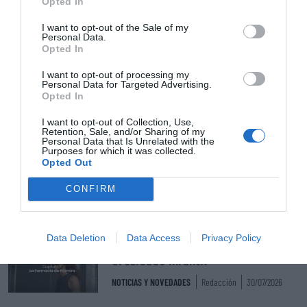
Opted In
Destacados
I want to opt-out of the Sale of my
Personal Data.
Opted In
La venta online de medicamentos
I want to opt-out of processing my
de uso humano: seguridad y
Personal Data for Targeted Advertising.
trazabilidad
Opted In
DIGITAL
Isabel Marín Moral
28/07/2026
I want to opt-out of Collection, Use,
Retention, Sale, and/or Sharing of my
Personal Data that Is Unrelated with the
Purposes for which it was collected.
Récord de comunicaciones para el
Opted Out
24 Congreso Nacional
Farmacéutico de Oviedo
CONFIRM
NOTICIAS Y NOVEDADES
Redacción
31/07/2026
Data Deletion
Data Access
Privacy Policy
La farmacia, un apoyo esencial en
el cuidado infantil
NOTICIAS Y NOVEDADES
Redacción
30/07/2026