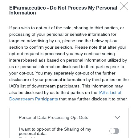
ElFarmaceutico -
Do Not Process My Personal
Information
Otras noticias destacadas
If you wish to opt-out of the sale, sharing to third parties, or
¿Y tú que piensas hacer?
processing of your personal or sensitive information for
targeted advertising by us, please use the below opt-out
OPINIÓN
Eduardo Tornos Inza
10/06/2025
section to confirm your selection. Please note that after your
opt-out request is processed you may continue seeing
interest-based ads based on personal information utilized by
us or personal information disclosed to third parties prior to
Padres del mundo: la IA puede
your opt-out. You may separately opt-out of the further
ayudarnos
disclosure of your personal information by third parties on the
OPINIÓN
Ana Montilla
10/06/2025
IAB’s list of downstream participants. This information may
also be disclosed by us to third parties on the
IAB’s List of
Downstream Participants
that may further disclose it to other
third parties.
¿Hay que tenerle miedo a la
inteligencia artificial? La verdad
Personal Data Processing Opt Outs
verdadera que debes saber
DIGITAL
Míriam Capel
10/06/2025
I want to opt-out of the Sharing of my
personal data.