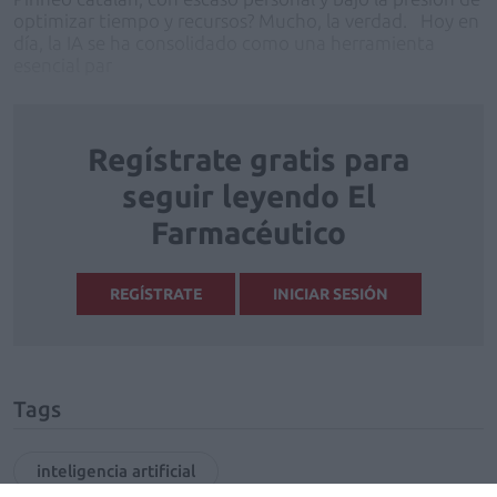
optimizar tiempo y recursos? Mucho, la verdad. Hoy en
día, la IA se ha consolidado como una herramienta
esencial par
Regístrate gratis para
seguir leyendo El
Farmacéutico
REGÍSTRATE
INICIAR SESIÓN
Tags
inteligencia artificial