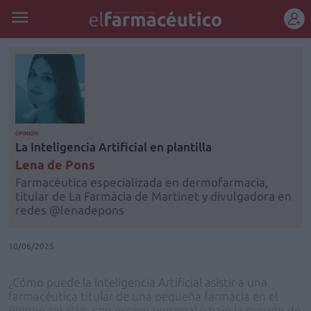
REGÍSTRATE
OPINIÓN
La Inteligencia Artificial en plantilla
Lena de Pons
Farmacéutica especializada en dermofarmacia,
titular de La Farmàcia de Martinet y divulgadora en
redes @lenadepons
10/06/2025
¿Cómo puede la Inteligencia Artificial asistir a una
farmacéutica titular de una pequeña farmacia en el
Pirineo catalán, con escaso personal y bajo la presión de