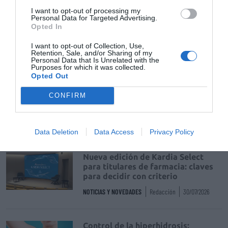
I want to opt-out of processing my
Personal Data for Targeted Advertising.
Récord de comunicaciones para el
Opted In
24 Congreso Nacional
Farmacéutico de Oviedo
I want to opt-out of Collection, Use,
Retention, Sale, and/or Sharing of my
Personal Data that Is Unrelated with the
NOTICIAS Y NOVEDADES
Redacción
31/07/2026
Purposes for which it was collected.
Opted Out
La farmacia, un apoyo esencial en
CONFIRM
el cuidado infantil
NOTICIAS Y NOVEDADES
Redacción
30/07/2026
Data Deletion
Data Access
Privacy Policy
Nueva edición de Kardia Select
para titulares de farmacia: claves
para decidir con criterio
NOTICIAS Y NOVEDADES
Redacción
30/07/2026
Control de la hiperhidrosis: