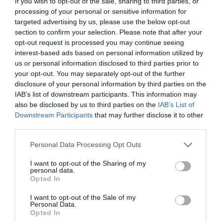
If you wish to opt-out of the sale, sharing to third parties, or
Farmacéutico
processing of your personal or sensitive information for
targeted advertising by us, please use the below opt-out
section to confirm your selection. Please note that after your
REGÍSTRATE
INICIAR SESIÓN
opt-out request is processed you may continue seeing
interest-based ads based on personal information utilized by
us or personal information disclosed to third parties prior to
your opt-out. You may separately opt-out of the further
disclosure of your personal information by third parties on the
Tags
IAB’s list of downstream participants. This information may
also be disclosed by us to third parties on the
IAB’s List of
Downstream Participants
that may further disclose it to other
inteligencia artificial
third parties.
Personal Data Processing Opt Outs
Destacados
I want to opt-out of the Sharing of my
personal data.
Opted In
La venta online de medicamentos
de uso humano: seguridad y
I want to opt-out of the Sale of my
trazabilidad
Personal Data.
Opted In
DIGITAL
Isabel Marín Moral
28/07/2026