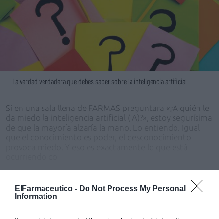
La verdad verdadera que debes saber sobre la inteligencia artificial
Si en una sala llena de FARMAS preguntara «¿A quién le
da miedo la inteligencia artificial (IA)?», estoy segurísima
de que la mayoría alzaría la mano. Lo entiendo. Igual
que el conocimiento es poder, el desconocimiento
provoca miedo. Y eso es exactamente lo que está
ocurriendo co
ElFarmaceutico -
Do Not Process My Personal
Regístrate gratis para
Information
seguir leyendo El