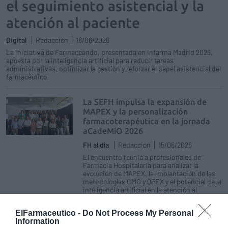
el seguimiento asistencial y la
atención al paciente
Digital
Redacción
18/06/2026
La iniciativa de Farmaceando, presentada en Infarma Madrid 2026,
apuesta por la inteligencia artificial para reducir tareas
administrativas, optimizar la gestión y reforzar el papel asistencial del
farmacéutico
La SEFH impulsa la expansión de
MAPEX y la personalización
farmacoterapéutica en la jornada
aCadeMiO 2026
FH al día
Redacción
15/06/2026
El encuentro reunió a profesionales de
Farmacia Hospitalaria para analizar la
evolución de MAPEX, la implantación de las
metodologías CMO y QPEX y el potencial de la
inteligencia artificial en la atención al
paciente
ElFarmaceutico -
Do Not Process My Personal
Information
Inflamaging, microbiota e IA