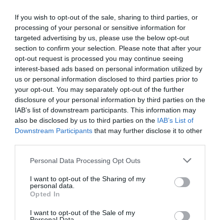
impulsan la transformación de la
dermofarmacia en Dermo&Figital
If you wish to opt-out of the sale, sharing to third parties, or
Ontour Barcelona
processing of your personal or sensitive information for
Noticias y novedades
Redacción
targeted advertising by us, please use the below opt-out
26/05/2026
section to confirm your selection. Please note that after your
El encuentro reunió a más de 300
opt-out request is processed you may continue seeing
profesionales para analizar las tendencias
interest-based ads based on personal information utilized by
que marcarán el futuro de la farmacia
us or personal information disclosed to third parties prior to
comunitaria, con foco en longevidad, salud
hormonal femenina, digitalización y
your opt-out. You may separately opt-out of the further
experiencia del paciente
disclosure of your personal information by third parties on the
IAB’s list of downstream participants. This information may
Inteligencia artificial, obesidad y
also be disclosed by us to third parties on the
IAB’s List of
nuevos retos de salud, temas
Downstream Participants
that may further disclose it to other
centrales de la Jornada SEFAC 2026
third parties.
de Madrid
Personal Data Processing Opt Outs
Noticias y novedades
Redacción
28/04/2026
I want to opt-out of the Sharing of my
La Sociedad Española de Farmacia Clínica,
personal data.
Familiar y Comunitaria (SEFAC) reúne a
Opted In
farmacéuticos comunitarios en un
encuentro científico centrado en
competencias profesionales, innovación,
I want to opt-out of the Sale of my
Personal Data.