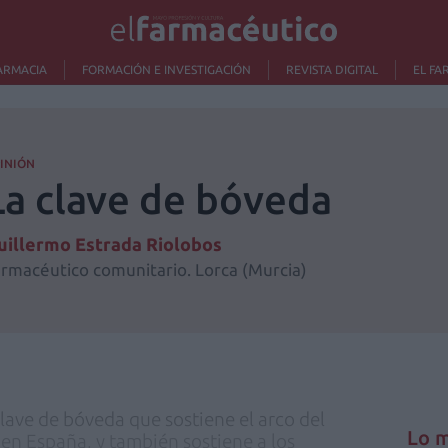
ARMACIA
FORMACIÓN E INVESTIGACIÓN
REVISTA DIGITAL
EL FA
INIÓN
La clave de bóveda
uillermo Estrada Riolobos
armacéutico comunitario. Lorca (Murcia)
clave de bóveda que sostiene el arco del
Lo m
en España, y también sostiene a los