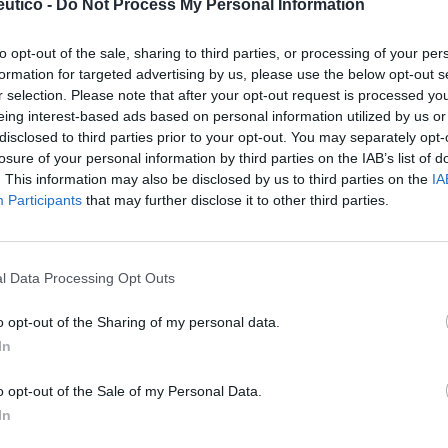
utico -
Do Not Process My Personal Information
to opt-out of the sale, sharing to third parties, or processing of your per
formation for targeted advertising by us, please use the below opt-out s
acéuticas rurales: las
r selection. Please note that after your opt-out request is processed y
eing interest-based ads based on personal information utilized by us or
escindibles
disclosed to third parties prior to your opt-out. You may separately opt-
Jaime Espolita
21/07/2025
losure of your personal information by third parties on the IAB’s list of
. This information may also be disclosed by us to third parties on the
IA
Participants
that may further disclose it to other third parties.
armacia rural hoy en día
l Data Processing Opt Outs
Juan José Espadas Guerola
21/07/2025
o opt-out of the Sharing of my personal data.
In
o opt-out of the Sale of my Personal Data.
In