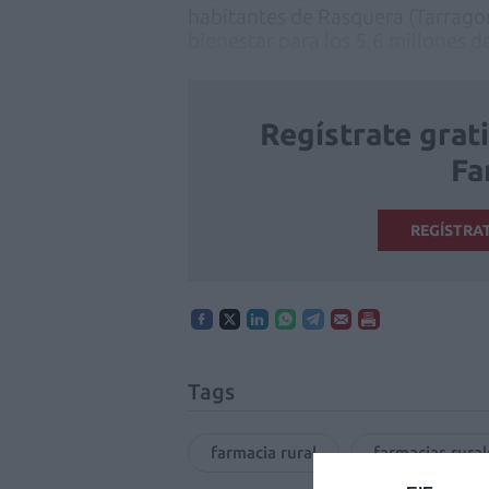
habitantes de Rasquera (Tarragon
bienestar para los 5,6 millones 
Regístrate grat
Fa
REGÍSTRA
Tags
farmacia rural
farmacias rural