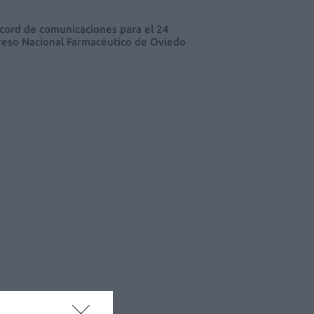
cord de comunicaciones para el 24
eso Nacional Farmacéutico de Oviedo