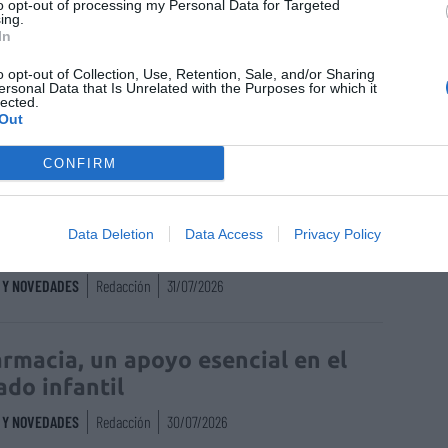
to opt-out of processing my Personal Data for Targeted
ing.
enta online de medicamentos de
In
humano: seguridad y trazabilidad
o opt-out of Collection, Use, Retention, Sale, and/or Sharing
ersonal Data that Is Unrelated with the Purposes for which it
Isabel Marín Moral
28/07/2026
lected.
Out
CONFIRM
rd de comunicaciones para el 24
reso Nacional Farmacéutico de
Data Deletion
Data Access
Privacy Policy
edo
S Y NOVEDADES
Redacción
31/07/2026
armacia, un apoyo esencial en el
ado infantil
S Y NOVEDADES
Redacción
30/07/2026