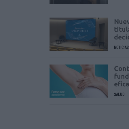
Nuev
titu
deci
NOTICIA
Cont
fund
efic
SALUD