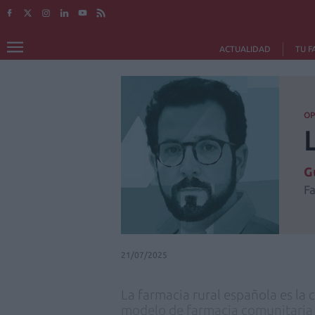
ACTUALIDAD
TU F
OP
G
F
21/07/2025
La farmacia rural española es la 
modelo de farmacia comunitaria 