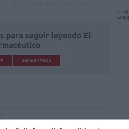
a). Su cruz verde es faro de salud y
de personas que viven en municipios
Ré
Congr
is para seguir leyendo El
rmacéutico
TE
INICIAR SESIÓN
es