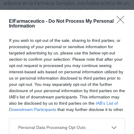
adjunta en la Farmacia Saniplus, nos habla acerca de un
original método que siguen, bautizado como «Lo que
has aprendido esta semana», según el cual cada viernes
ElFarmaceutico -
Do Not Process My Personal
se reúnen en la farmacia durante 15 minutos para
Information
hablar de las cosas que han surgido, cualquier aspecto o
tema que deba ser comentado y expuesto al resto del
If you wish to opt-out of the sale, sharing to third parties, or
processing of your personal or sensitive information for
equipo.
targeted advertising by us, please use the below opt-out
section to confirm your selection. Please note that after your
Además, en este número Mikel Etxebeste nos detalla
opt-out request is processed you may continue seeing
cómo ofrecer desde la farmacia un enfoque integral
interest-based ads based on personal information utilized by
que abarque el control del peso, pero también la
us or personal information disclosed to third parties prior to
composición corporal. Por su parte, Anabel Albalá nos
your opt-out. You may separately opt-out of the further
disclosure of your personal information by third parties on the
habla de cómo el farmacéutico, a través de su cercanía y
IAB’s list of downstream participants. This information may
accesibilidad, puede ofrecer un gran apoyo emocional a
also be disclosed by us to third parties on the
IAB’s List of
mujeres en tratamiento de la fertilidad. Isabel Marín
Downstream Participants
that may further disclose it to other
aborda la importancia de la protección legal de la marca
third parties.
de una farmacia, y Julio Fernández analiza tirzepatida
Personal Data Processing Opt Outs
como tratamiento para la obesidad y la diabetes tipo 2.