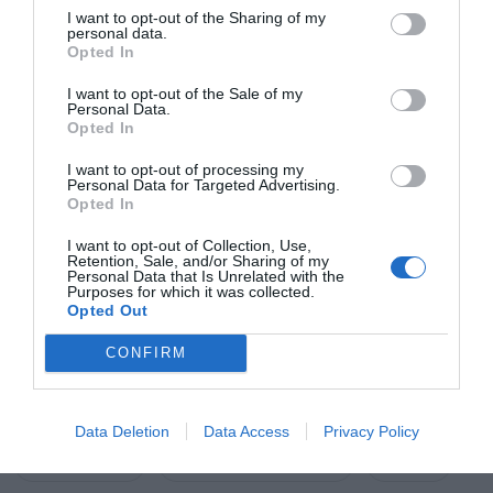
I want to opt-out of the Sharing of my
personal data.
Añadir
El Farmacéutico
como fuente preferida
Opted In
de Google de forma gratuita
Mantente informado con las últimas noticias de actualidad.
I want to opt-out of the Sale of my
ACTIVAR AHORA
Personal Data.
Opted In
I want to opt-out of processing my
Personal Data for Targeted Advertising.
Tags
Opted In
I want to opt-out of Collection, Use,
editorial
Liderazgo
vocación
Retention, Sale, and/or Sharing of my
Personal Data that Is Unrelated with the
Purposes for which it was collected.
Farmacia comunitaria
Innovación en Salud
Opted Out
CONFIRM
Atención farmacéutica
fertilidad
obesidad
diabetes mellitus tipo 2
Data Deletion
Data Access
Privacy Policy
Tirzepatida
farmacia asistencial
salud