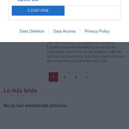
muy alto de padecer diabetes mellitus tipo 2
(DM2) en los próximos 10 años». Así se ha
desprendido de una encuesta llevada a cabo
CONFIRM
por el Consejo General de Colegios Oficiales
de Farmacéuticos (CGCOF) y la Federación
Española de Diabetes (FEDE) dentro del
marco de una campaña para la detección
Data Deletion
Data Access
Privacy Policy
precoz de la DM2. En esta encuesta se
realizaron 1.200 cuestionarios, basados en el
test de Findrisc, a ciudadanos de toda
España mayores de edad a través de las
farmacias, así como de las páginas web de
ambas instituciones, a lo largo de los meses
de noviembre y diciembre de 2020.
1
2
3
Lo más leído
No se han encontrado artículos