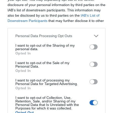
Reguladores de incretinas agonistas del
receptor del GLP-1 (AR-GLP-1)
disclosure of your personal information by third parties on the
IAB’s list of downstream participants. This information may
also be disclosed by us to third parties on the
IAB’s List of
Farmacia I+ desarrolla una campaña
Downstream Participants
that may further disclose it to other
sobre la detección precoz de la
third parties.
diabetes tipo 2
Noticias y novedades
Redacción
Personal Data Processing Opt Outs
28/10/2021
I want to opt-out of the Sharing of my
personal data.
Atención al paciente diabético
Opted In
desde la farmacia comunitaria
Salud
Juan Carlos Merino Sanz
I want to opt-out of the Sale of my
26/10/2021
Personal Data.
Opted In
Cerca de 5 millones de españoles en
I want to opt-out of processing my
riesgo alto o muy alto de padecer
Personal Data for Targeted Advertising.
Opted In
diabetes mellitus tipo 2
Noticias y novedades
Redacción
I want to opt-out of Collection, Use,
12/05/2021
Retention, Sale, and/or Sharing of my
Personal Data that Is Unrelated with the
«El 10,2% de los españoles, cerca de 5
Purposes for which it was collected.
millones de personas, tiene un riesgo alto o
Opted Out