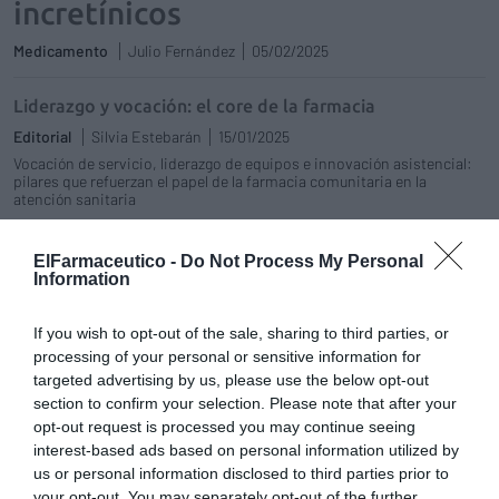
incretínicos
Medicamento
Julio Fernández
05/02/2025
Liderazgo y vocación: el core de la farmacia
Editorial
Silvia Estebarán
15/01/2025
Vocación de servicio, liderazgo de equipos e innovación asistencial:
pilares que refuerzan el papel de la farmacia comunitaria en la
atención sanitaria
Semaglutida, el tratamiento en
ElFarmaceutico -
Do Not Process My Personal
boca de todos para la diabetes tipo
Information
2
Medicamento
Julio Fernández
If you wish to opt-out of the sale, sharing to third parties, or
03/06/2024
processing of your personal or sensitive information for
targeted advertising by us, please use the below opt-out
Nuevas alternativas en el
section to confirm your selection. Please note that after your
tratamiento de la diabetes mellitus
opt-out request is processed you may continue seeing
tipo 2
interest-based ads based on personal information utilized by
Asistencial
26/07/2022
us or personal information disclosed to third parties prior to
your opt-out. You may separately opt-out of the further