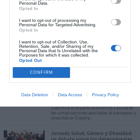
Personal Data.
Opted In
Zentiva lanza Plyzari® en España,
otra opción terapéutica para el
I want to opt-out of processing my
tratamiento de la obesidad
Personal Data for Targeted Advertising.
Opted In
Noticias y novedades
Redacción
04/02/2026
I want to opt-out of Collection, Use,
Retention, Sale, and/or Sharing of my
Personal Data that Is Unrelated with the
Si la población española con
Purposes for which it was collected.
obesidad perdiera entre el 5-10% de
Opted Out
su peso, se lograría un ahorro de
unos 25 mil millones de euros en
CONFIRM
2030
Noticias y novedades
Redacción
13/11/2025
Data Deletion
Data Access
Privacy Policy
"El Valor Social de un mejor control de la
obesidad en España", primer informe que
cuantifica el impacto económico y social de
las complicaciones asociadas al sobrepeso y
obesidad en España.
Jornada Salud, Género y Obesidad:
un debate sobre los determinantes