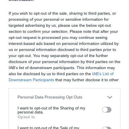
Wegovy® en España con el objetivo
de mejorar el acceso al tratamiento
If you wish to opt-out of the sale, sharing to third parties, or
contra la obesidad
processing of your personal or sensitive information for
Noticias y novedades
Redacción
targeted advertising by us, please use the below opt-out
02/04/2026
section to confirm your selection. Please note that after your
Las dosis de semaglutida 1,7 mg y 2,4 mg
opt-out request is processed you may continue seeing
bajan un 14% y 17,6% respectivamente, con
el fin de avanzar hacia la equidad en el
interest-based ads based on personal information utilized by
abordaje de la obesidad como enfermedad
us or personal information disclosed to third parties prior to
crónica
your opt-out. You may separately opt-out of the further
disclosure of your personal information by third parties on the
La EMA amplía el uso de tirzepatida
IAB’s list of downstream participants. This information may
(Mounjaro®) para tratar a adultos
also be disclosed by us to third parties on the
IAB’s List of
con obesidad e insuficiencia
Downstream Participants
that may further disclose it to other
cardíaca con fracción de eyección
third parties.
preservada
Noticias y novedades
Redacción
Personal Data Processing Opt Outs
19/02/2026
La actualización aprobada por la Comisión
I want to opt-out of the Sharing of my
Europea incorpora los resultados del estudio
personal data.
SUMMIT y refuerza el uso de tirzepatida en
Opted In
adultos con obesidad e insuficiencia
cardiaca ICFEp
I want to opt-out of the Sale of my