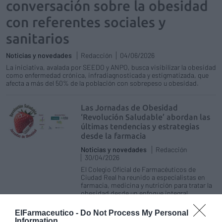
conversación sobre la obesidad
con referentes sociales y
sanitarios
Noticias y novedades
Redacción
04/06/2026
La iniciativa, avalada por SEEDO y ANPO, busca visibilizar la obesidad
como enfermedad crónica, infradiagnosticada y estigmatizada, que
afecta a más del 50% de la población con sobrepeso u obesidad.
Las Jornadas de Obesidad
‘Revolución Saludable’ abordan las
últimas tendencias y estrategias
desde la farmacia
Noticias y novedades
Redacción
30/04/2026
El Colegio Oficial de Farmacéuticos de
Ciudad Real ha reunido a especialistas en
farmacia, medicina y nutrición para tratar la
obesidad desde un enfoque integral
ElFarmaceutico -
Do Not Process My Personal
Novo Nordisk reduce el precio de
Information