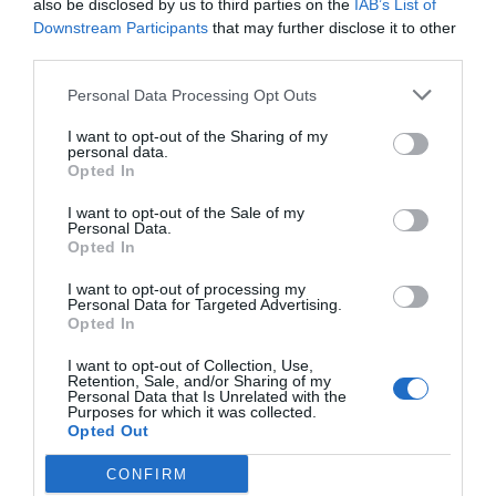
also be disclosed by us to third parties on the
IAB’s List of
Downstream Participants
that may further disclose it to other
third parties.
Abordaje de la oficina de farmacia
en tensión arterial no controlada
Personal Data Processing Opt Outs
(TANC)
I want to opt-out of the Sharing of my
ASISTENCIAL
14/06/2022
personal data.
Opted In
I want to opt-out of the Sale of my
Cómo lancé una marca de
Personal Data.
alimentación infantil consciente
Opted In
desde la farmacia
I want to opt-out of processing my
ASISTENCIAL
07/06/2022
Personal Data for Targeted Advertising.
Opted In
I want to opt-out of Collection, Use,
Destacados
Retention, Sale, and/or Sharing of my
Personal Data that Is Unrelated with the
Purposes for which it was collected.
Opted Out
La venta online de medicamentos
de uso humano: seguridad y
CONFIRM
trazabilidad