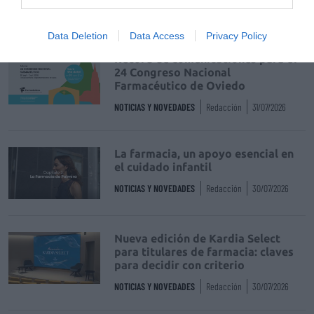
DIGITAL
Isabel Marín Moral
28/07/2026
Data Deletion
Data Access
Privacy Policy
Récord de comunicaciones para el
24 Congreso Nacional
Farmacéutico de Oviedo
NOTICIAS Y NOVEDADES
Redacción
31/07/2026
La farmacia, un apoyo esencial en
el cuidado infantil
NOTICIAS Y NOVEDADES
Redacción
30/07/2026
Nueva edición de Kardia Select
para titulares de farmacia: claves
para decidir con criterio
NOTICIAS Y NOVEDADES
Redacción
30/07/2026