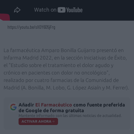
https://youtu.be/sX0Y6D5jFrg
La farmacéutica Amparo Bonilla Guijarro presentó en
Infarma Madrid 2022, en la sección Iniciativas de Éxito,
el "Estudio sobre el tratamiento el dolor agudo y
crónico en pacientes con dolor no oncológico",
realizado por cuatro farmacias de la Comunidad de
Madrid (A. Bonilla, M. Lobo, G. López Asiaín y M. Ferrer).
Añadir
El Farmacéutico
como fuente preferida
de Google de forma gratuita
Mantente informado con las últimas noticias de actualidad.
ACTIVAR AHORA