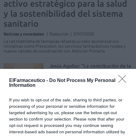
activo estratégico para la salud
y la sostenibilidad del sistema
sanitario
Noticias y novedades
Redacción
07/07/2026
La red madrileña de farmacias refuerza su valor asistencial con
iniciativas como Prevecolon, los servicios farmacéuticos rurales y
nuevos canales de coordinación con Atención Primaria
Jesús Aguilar: “La contribución de la
farmacia española a la Agenda 2030
es transversal, operativa y orientada
ElFarmaceutico -
Do Not Process My Personal
a la mejora efectiva de la salud, la
Information
equidad y la sostenibilidad”
Noticias y novedades
Redacción
If you wish to opt-out of the sale, sharing to third parties, or
01/06/2026
processing of your personal or sensitive information for
El presidente del Consejo General de
targeted advertising by us, please use the below opt-out
Colegios Farmacéuticos defiende el papel
section to confirm your selection. Please note that after your
asistencial, social y sostenible de la
farmacia comunitaria en su ingreso como
opt-out request is processed you may continue seeing
académico en la Real Academia de Ciencias
interest-based ads based on personal information utilized by
Farmacéuticas del Paraguay