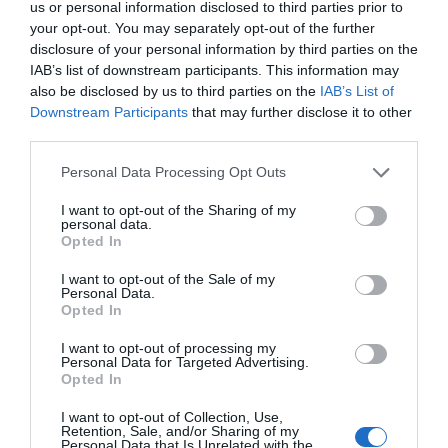
us or personal information disclosed to third parties prior to
your opt-out. You may separately opt-out of the further
MartiDerm obtiene la Medalla de
disclosure of your personal information by third parties on the
Bronce EcoVadis
IAB’s list of downstream participants. This information may
Noticias y novedades
Redacción
also be disclosed by us to third parties on the
IAB’s List of
02/03/2026
Downstream Participants
that may further disclose it to other
La compañía se sitúa entre el 35% de
third parties.
empresas líderes a nivel mundial en
sostenibilidad sostenibilidad, ética,
Personal Data Processing Opt Outs
compras responsables y gestión social
I want to opt-out of the Sharing of my
personal data.
Los III Premios Farmacéuticos y ODS
Opted In
confirman el compromiso de la
farmacia con la sostenibilidad social
I want to opt-out of the Sale of my
y medioambiental
Personal Data.
Opted In
Noticias y novedades
Redacción
18/09/2024
I want to opt-out of processing my
Personal Data for Targeted Advertising.
La farmacia El Ventorrillo de
Opted In
Granada, premiada como la
farmacia más sostenible de España
I want to opt-out of Collection, Use,
Retention, Sale, and/or Sharing of my
Noticias y novedades
Redacción
Personal Data that Is Unrelated with the