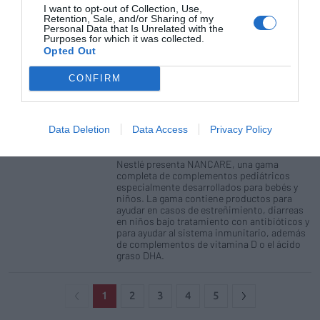
es pionera en el desarrollo de la primera y
I want to opt-out of Collection, Use,
Retention, Sale, and/or Sharing of my
más completa gama de complementos
Personal Data that Is Unrelated with the
alimenticios para la población pediátrica,
Purposes for which it was collected.
algunos de ellos fuente de probióticos y
Opted Out
prebióticos, como Symbioram.
CONFIRM
Nestlé se estrena en la categoría de
complementos nutricionales
pediátricos
Data Deletion
Data Access
Privacy Policy
Noticias y novedades
Redacción
12/03/2020
Nestlé presenta NANCARE, una gama
completa de complementos pediátricos
especialmente desarrollados para bebés y
niños. La gama contiene productos para
ayudar en casos de estreñimiento, diarreas
en niños bajo tratamiento con antibióticos y
para ayudar al sistema inmunitario, además
de complementos de vitamina D o el ácido
graso DHA.
1
2
3
4
5