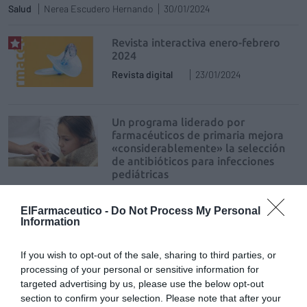
Salud
Nerea Escudero Hernando
30/01/2024
Revista interactiva enero-febrero
2024
Revista digital
23/01/2024
Un programa liderado por
farmacéuticos de primaria mejora
«considerablemente» la selección
de antibióticos para infecciones
pediátricas
Noticias y novedades
Redacción
12/12/2022
ElFarmaceutico -
Do Not Process My Personal
Information
Jabón de Aceite Pediátrico Oil
Soap, de Laboratorios Babé
If you wish to opt-out of the sale, sharing to third parties, or
processing of your personal or sensitive information for
Noticias y novedades
Redacción
02/12/2022
targeted advertising by us, please use the below opt-out
section to confirm your selection. Please note that after your