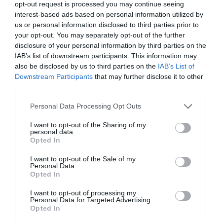
opt-out request is processed you may continue seeing
El Colegio Oficial de Farmacéuticos
interest-based ads based on personal information utilized by
de Toledo impartirá el curso online
us or personal information disclosed to third parties prior to
«Atención Farmacéutica Pediátrica»
your opt-out. You may separately opt-out of the further
este mes de junio
disclosure of your personal information by third parties on the
Noticias y novedades
Redacción
IAB’s list of downstream participants. This information may
28/05/2021
also be disclosed by us to third parties on the
IAB’s List of
El Colegio Oficial de Farmacéuticos (COF) de
Downstream Participants
that may further disclose it to other
Toledo impartirá, durante 5 sesiones cada
martes de junio, de 16.30 a 18 horas, el curso
third parties.
online «Atención Farmacéutica Pediátrica».
Este curso, que será de 7,5 horas lectivas y
Personal Data Processing Opt Outs
se dirige a colegiados toledanos, está
patrocinado por Seguros AMA, y, además, se
ha solicitado la acreditación a la Comisión
I want to opt-out of the Sharing of my
personal data.
Nacional de Formación Continuada.
Opted In
Laboratorios Ordesa lanza
I want to opt-out of the Sale of my
Personal Data.
Symbioram Gotas con una nueva
Opted In
fórmula pensada para los más
pequeños
I want to opt-out of processing my
Noticias y novedades
Redacción
Personal Data for Targeted Advertising.
24/11/2020
Opted In
Desde hace ya 10 años Laboratorios Ordesa