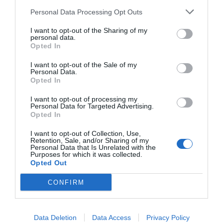
Una farmacéutica de Torremolinos, María Teresa Martín, intervendrá el
día 24 de este mes en la sede del Parlamento Europeo con el tema de
Personal Data Processing Opt Outs
la subasta de medicamentos en Andalucía como punto central.
I want to opt-out of the Sharing of my
personal data.
El Parlamento Europeo reconoce la especial naturaleza
Opted In
de las profesiones sanitarias
Noticias y novedades
Redacción
05/12/2017
I want to opt-out of the Sale of my
Personal Data.
Ayer se votó en la Comisión de Mercado Interior y Protección del
Opted In
Consumidor del Parlamento Europeo (IMCO) la propuesta de Directiva
del Test de Proporcionalidad que recoge la especial naturaleza de las
I want to opt-out of processing my
profesiones sanitarias, gracias a las enmiendas de compromiso
Personal Data for Targeted Advertising.
presentadas por el eurodiputado Antonio López-Istúriz.
Opted In
El Parlamento Europeo, partidario de un acceso rápido a
I want to opt-out of Collection, Use,
Retention, Sale, and/or Sharing of my
medicamentos más baratos
Personal Data that Is Unrelated with the
Purposes for which it was collected.
Noticias y novedades
Redacción
06/02/2013
Opted Out
El Parlamento Europeo se ha pronunciado hoy a favor de que los
pacientes tengan un acceso más rápido a medicamentos genéricos
CONFIRM
más baratos. La directiva en cuestión obligaría a las autoridades
nacionales a cumplir con los nuevos plazos y requisitos de
transparencia en la fijación de los precios y el reembolso de los
medicamentos.
Data Deletion
Data Access
Privacy Policy