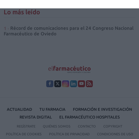
Lo más leído
Récord de comunicaciones para el 24 Congreso Nacional
Farmacéutico de Oviedo
ACTUALIDAD
TU FARMACIA
FORMACIÓN E INVESTIGACIÓN
REVISTA DIGITAL
EL FARMACÉUTICO HOSPITALES
REGÍSTRATE
QUIÉNES SOMOS
CONTACTO
COPYRIGHT
POLÍTICA DE COOKIES
POLÍTICA DE PRIVACIDAD
CONDICIONES DE USO