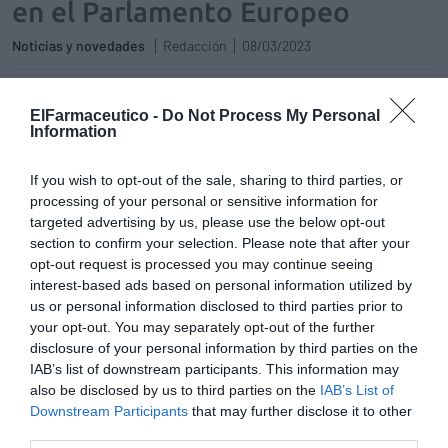
en el Parlamento Europeo
Noticias y novedades
Redacción
08/03/2023
El Parlamento Europeo archiva la denuncia de Afaran
contra la selección pública de medicamentos de
ElFarmaceutico -
Do Not Process My Personal
Information
Andalucía
Noticias y novedades
Francisco Acedo
26/04/2018
If you wish to opt-out of the sale, sharing to third parties, or
La consejera de Salud, Marina Álvarez, aseguró ayer que la decisión de
la Comisión de Peticiones del Parlamento Europeo de archivar la
processing of your personal or sensitive information for
denuncia de la Asociación de Farmacéuticos de Andalucía (Afaran)
targeted advertising by us, please use the below opt-out
sobre la selección pública de medicamentos de Andalucía es un «aval
section to confirm your selection. Please note that after your
más» a esta medida que está implantada en Andalucía desde 2002.
Son ya 12 procedimientos realizados dentro de esta medida de
opt-out request is processed you may continue seeing
eficiencia y sostenibilidad de la Junta de Andalucía que, en palabras
interest-based ads based on personal information utilized by
de Marina Álvarez, ha supuesto el ahorro de 540 millones que
us or personal information disclosed to third parties prior to
«revierten directamente en la mejora del conjunto del sistema
your opt-out. You may separately opt-out of the further
sanitario público andaluz».
disclosure of your personal information by third parties on the
IAB’s list of downstream participants. This information may
La subasta de medicamentos en Andalucía estará
also be disclosed by us to third parties on the
IAB’s List of
presente el 24 de abril en el Parlamento Europeo
Downstream Participants
that may further disclose it to other
Noticias y novedades
Francisco Acedo
12/04/2018
third parties.