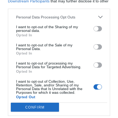
Downstream Participants
that may further disclose it to other
de Google de forma gratuita
Mantente informado con las últimas noticias de actualidad.
third parties.
ACTIVAR AHORA
Personal Data Processing Opt Outs
I want to opt-out of the Sharing of my
personal data.
Tags
Opted In
I want to opt-out of the Sale of my
medicamentos genéricos
Personal Data.
Opted In
Parlamento Europeo
Antonyia Parvanova
I want to opt-out of processing my
Personal Data for Targeted Advertising.
Opted In
Destacados
I want to opt-out of Collection, Use,
Retention, Sale, and/or Sharing of my
Personal Data that Is Unrelated with the
Purposes for which it was collected.
La venta online de medicamentos
Opted Out
de uso humano: seguridad y
trazabilidad
CONFIRM
DIGITAL
Isabel Marín Moral
28/07/2026