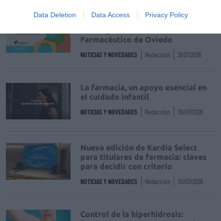
Data Deletion
Data Access
Privacy Policy
Récord de comunicaciones para el
24 Congreso Nacional
Farmacéutico de Oviedo
NOTICIAS Y NOVEDADES
Redacción
31/07/2026
La farmacia, un apoyo esencial en
el cuidado infantil
NOTICIAS Y NOVEDADES
Redacción
30/07/2026
Nueva edición de Kardia Select
para titulares de farmacia: claves
para decidir con criterio
NOTICIAS Y NOVEDADES
Redacción
30/07/2026
Control de la hiperhidrosis: