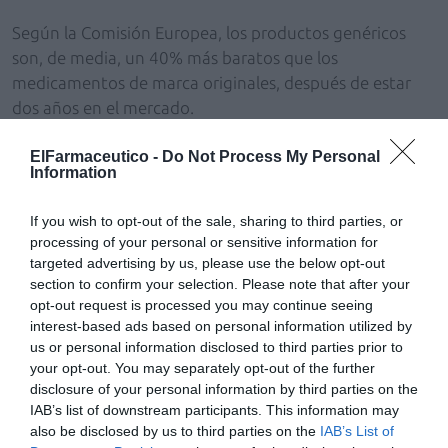
Según la Comisión Europea, los productos genéricos
son, de media, un 40% más baratos que los
medicamentos de marca originales, después de estar
dos años en el mercado.
El Parlamento hace hincapié en la importancia de que
ElFarmaceutico -
Do Not Process My Personal
Information
las autoridades de los Estados miembros revelen los
nombres y las declaraciones de intereses de sus
If you wish to opt-out of the sale, sharing to third parties, or
expertos y miembros con el fin de garantizar la
processing of your personal or sensitive information for
transparencia y la integridad de su proceso de decisión.
targeted advertising by us, please use the below opt-out
Asimismo, los diputados consideran que las autoridades
section to confirm your selection. Please note that after your
nacionales deberían estar obligadas a publicar la lista de
opt-out request is processed you may continue seeing
los medicamentos cubiertos por su sistema de
interest-based ads based on personal information utilized by
us or personal information disclosed to third parties prior to
seguridad social y sus precios, por lo menos, una vez al
your opt-out. You may separately opt-out of the further
año.
disclosure of your personal information by third parties on the
IAB’s list of downstream participants. This information may
also be disclosed by us to third parties on the
IAB’s List of
Añadir
El Farmacéutico
como fuente preferida