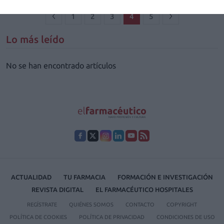
1
2
3
4
5
Lo más leído
No se han encontrado artículos
ACTUALIDAD
TU FARMACIA
FORMACIÓN E INVESTIGACIÓN
REVISTA DIGITAL
EL FARMACÉUTICO HOSPITALES
REGÍSTRATE
QUIÉNES SOMOS
CONTACTO
COPYRIGHT
POLÍTICA DE COOKIES
POLÍTICA DE PRIVACIDAD
CONDICIONES DE USO