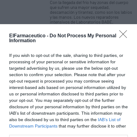
Con la llegada del frío hay zonas del cuerpo
que sufren una mayor sequedad,
descamación y tirantez, como son los labios
y las manos. Los nuevos reparadores
intensivos de Laboratorios BABÉ,
formulados expresamente para esas zonas,
consiguen aliviar las molestias.
ElFarmaceutico -
Do Not Process My Personal
Information
Nueva Agua Micelar
Dermolimpiadora de Laboratorios
If you wish to opt-out of the sale, sharing to third parties, or
BABÉ
processing of your personal or sensitive information for
Noticias y novedades
Redacción
targeted advertising by us, please use the below opt-out
14/06/2017
section to confirm your selection. Please note that after your
Laboratorios BABÉ lanza su nueva Agua
opt-out request is processed you may continue seeing
Micelar Dermolimpiadora, que además de
interest-based ads based on personal information utilized by
limpiar suavemente la sensible piel del bebé
y el niño, la hidrata y la calma, en un solo
us or personal information disclosed to third parties prior to
gesto y sin aclarado.
your opt-out. You may separately opt-out of the further
disclosure of your personal information by third parties on the
IAB’s list of downstream participants. This information may
Spray Reparador Calmante BABÉ
also be disclosed by us to third parties on the
IAB’s List of
Noticias y novedades
Redacción
Downstream Participants
that may further disclose it to other
10/05/2017
third parties.
Laboratorios BABÉ lanza un nuevo concepto