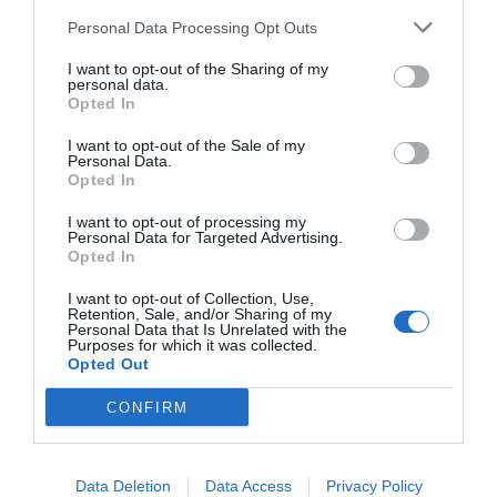
para la reparación de la piel tras la
exposición solar: la aplicación en un solo
Personal Data Processing Opt Outs
gesto con el Spray Reparador Calmante
BABÉ.
I want to opt-out of the Sharing of my
personal data.
Opted In
BABÉ presenta su nueva Hidratante
Facial Pediátrica SPF 30
I want to opt-out of the Sale of my
Personal Data.
Noticias y novedades
Redacción
Opted In
24/05/2016
Laboratorios BABÉ lanza su nueva
I want to opt-out of processing my
Hidratante Facial Pediátrica SPF 30, que
Personal Data for Targeted Advertising.
además de hidratar a diario la sensible piel
Opted In
del bebé y el niño, ahora también le protege
del sol con su factor de protección solar 30.
I want to opt-out of Collection, Use,
Retention, Sale, and/or Sharing of my
Personal Data that Is Unrelated with the
Nueva línea STOP AKN de
Purposes for which it was collected.
Laboratorios BABÉ
Opted Out
Noticias y novedades
Redacción
17/03/2016
CONFIRM
Laboratorios BABÉ lanza la nueva línea STOP
AKN: mayor eficacia frente a las pieles
grasas o con tendencia acneica.
Data Deletion
Data Access
Privacy Policy