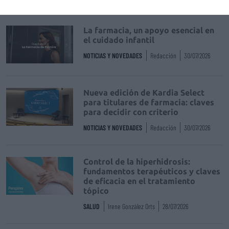
La farmacia, un apoyo esencial en
el cuidado infantil
NOTICIAS Y NOVEDADES
Redacción
30/07/2026
Nueva edición de Kardia Select
para titulares de farmacia: claves
para decidir con criterio
NOTICIAS Y NOVEDADES
Redacción
30/07/2026
Control de la hiperhidrosis:
fundamentos terapéuticos y claves
de eficacia en el tratamiento
tópico
SALUD
Irene González Orts
28/07/2026