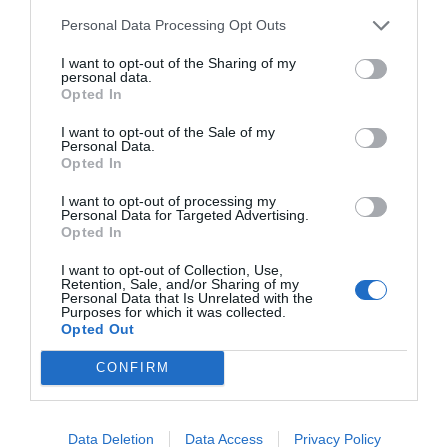
Tags
Personal Data Processing Opt Outs
I want to opt-out of the Sharing of my
exposición solar
cuidado de la piel
personal data.
Opted In
laboratorios babe
I want to opt-out of the Sale of my
Personal Data.
Opted In
Destacados
I want to opt-out of processing my
Personal Data for Targeted Advertising.
Opted In
La venta online de medicamentos
de uso humano: seguridad y
I want to opt-out of Collection, Use,
trazabilidad
Retention, Sale, and/or Sharing of my
Personal Data that Is Unrelated with the
DIGITAL
Isabel Marín Moral
28/07/2026
Purposes for which it was collected.
Opted Out
CONFIRM
Récord de comunicaciones para el
24 Congreso Nacional
Farmacéutico de Oviedo
Data Deletion
Data Access
Privacy Policy
NOTICIAS Y NOVEDADES
Redacción
31/07/2026