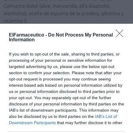
Calmante Babé (aloe, manzanilla, alfa-bisabolol,
alantoína), aceite de espuma de la pradera, glicerina y
vitamina E.
Además, el producto también es apto para niños a
ElFarmaceutico -
Do Not Process My Personal
Information
partir de 3 años, puesto que tiene muy alta tolerancia
cutánea, es hipoalergénico, está testado
If you wish to opt-out of the sale, sharing to third parties, or
dermatológicamente, no contiene parabenos, ni
processing of your personal or sensitive information for
conservantes, ni colorantes, ni aceites minerales.
targeted advertising by us, please use the below opt-out
section to confirm your selection. Please note that after your
Producto de venta exclusiva en farmacias.
opt-out request is processed you may continue seeing
interest-based ads based on personal information utilized by
us or personal information disclosed to third parties prior to
Añadir
El Farmacéutico
como fuente preferida
your opt-out. You may separately opt-out of the further
de Google de forma gratuita
disclosure of your personal information by third parties on the
Mantente informado con las últimas noticias de actualidad.
IAB’s list of downstream participants. This information may
ACTIVAR AHORA
also be disclosed by us to third parties on the
IAB’s List of
Downstream Participants
that may further disclose it to other
third parties.