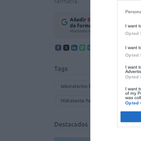
farmacia.
Persona
Añadir
El Farmacéutico
como 
de forma gratuita
I want t
Mantente informado con las últimas no
Opted 
I want t
Opted 
I want 
Tags
Advertis
Opted 
laboratorios babe
hidratación
I want t
of my P
was col
Hidratante Facial Pediátrica SPF 30
Opted 
Destacados