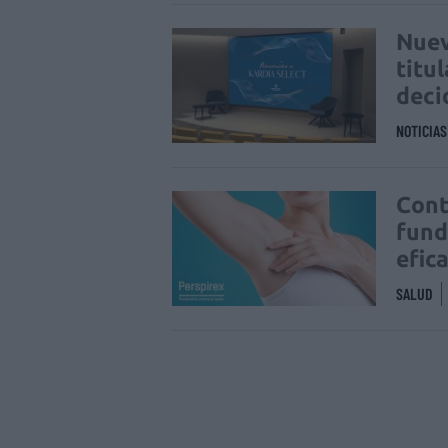
Nuev
titu
deci
NOTICIA
Cont
fund
efic
SALUD