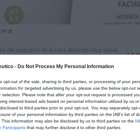
a SPF 30
stro del pequeño de la casa dejando muy suave
Lo m
 protección solar UVA-UVB protegiendo
iene acción calmante aportando confort
utico -
Do Not Process My Personal Information
Nu
titula
to opt-out of the sale, sharing to third parties, or processing of your per
criter
formation for targeted advertising by us, please use the below opt-out s
cuidar la delicada piel del bebé y niño a
La
r selection. Please note that after your opt-out request is processed y
a, ya que está testada pediátrica y
cuidad
eing interest-based ads based on personal information utilized by us or
génica y no contiene parabenos, ni alcohol,
disclosed to third parties prior to your opt-out. You may separately opt-
Ré
losure of your personal information by third parties on the IAB’s list of
ni colorantes.
Congr
. This information may also be disclosed by us to third parties on the
IA
Participants
that may further disclose it to other third parties.
SPF 30 de BABÉ se vende en exclusiva en