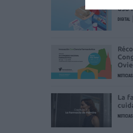
La v
uso 
DIGITAL
Réco
Cong
Ovi
NOTICIA
La f
cuid
NOTICIA