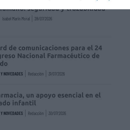
enta online de medicamentos de
humano: seguridad y trazabilidad
Isabel Marín Moral
28/07/2026
rd de comunicaciones para el 24
reso Nacional Farmacéutico de
edo
S Y NOVEDADES
Redacción
31/07/2026
armacia, un apoyo esencial en el
ado infantil
S Y NOVEDADES
Redacción
30/07/2026