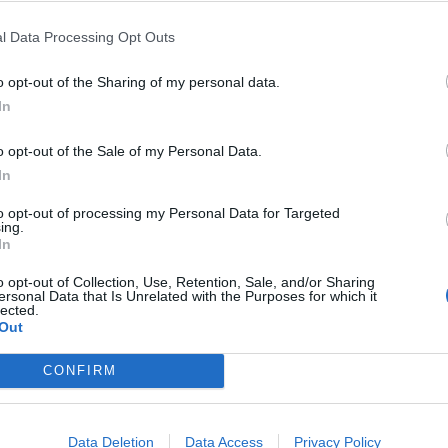
l Data Processing Opt Outs
fuente preferida de Google
ACTIVAR AHORA
o opt-out of the Sharing of my personal data.
ticias de actualidad.
In
o opt-out of the Sale of my Personal Data.
In
to opt-out of processing my Personal Data for Targeted
ing.
In
fotoprotección
o opt-out of Collection, Use, Retention, Sale, and/or Sharing
ersonal Data that Is Unrelated with the Purposes for which it
lected.
Out
CONFIRM
Data Deletion
Data Access
Privacy Policy