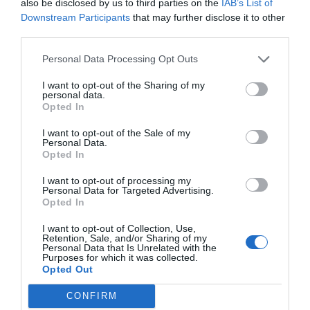
also be disclosed by us to third parties on the
IAB’s List of
urnas el próximo domingo».
Downstream Participants
that may further disclose it to other
third parties.
La FEFE confía en la próxima normalización de los pagos
Personal Data Processing Opt Outs
Noticias y novedades
Redacción
15/03/2012
La Junta Directiva de la Federación Empresarial de Farmacéuticos
I want to opt-out of the Sharing of my
Españoles (FEFE) ha hecho público un comunicado en el que «valora
personal data.
muy positivamente la medida que puede ayudar a normalizar la
Opted In
situación de impagos reiterados que se vienen produciendo en
algunas comunidades autónomas». Puntualiza, no obstante, «que la
deuda pendiente todavía por la dispensación de medicamentos a
I want to opt-out of the Sale of my
Personal Data.
través de las oficinas de farmacia asciende a más de 1.500 millones
Opted In
de euros».
I want to opt-out of processing my
Los medicamentos genéricos suben en unidades de
Personal Data for Targeted Advertising.
ventas
Opted In
Noticias y novedades
Redacción
02/03/2012
I want to opt-out of Collection, Use,
Un estudio de la Federación Empresarial de Farmacéuticos Españoles
Retention, Sale, and/or Sharing of my
Personal Data that Is Unrelated with the
(FEFE) constata que los laboratorios innovadores han sufrido
Purposes for which it was collected.
importantes descensos en sus ventas en unidades y valores,
Opted Out
mientras los laboratorios de genéricos aumentan considerablemente
sus ventas en unidades.
CONFIRM