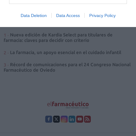
1
…
22
23
24
25
26
27
Data Deletion
Data Access
Privacy Policy
Lo más leído
Nueva edición de Kardia Select para titulares de
farmacia: claves para decidir con criterio
La farmacia, un apoyo esencial en el cuidado infantil
Récord de comunicaciones para el 24 Congreso Nacional
Farmacéutico de Oviedo