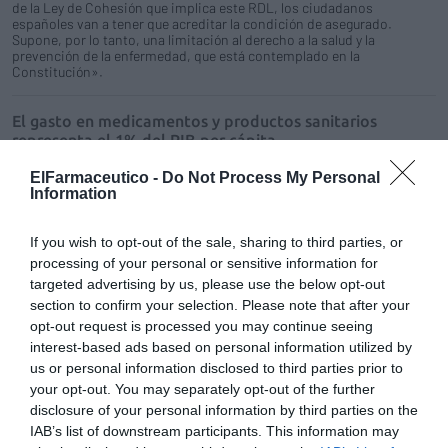
de la Ley de Cohesión que implica este RDL, los ciudadanos
españoles van a tener que acreditar la condición de asegurado.
Supone, por lo tanto, una limitación al derecho a la salud y la
prevención de la enfermedad, que está contemplado en la
Constitución».
El gasto en medicamentos y productos sanitarios
representa el 1% del PIB per cápita
Noticias y novedades
Redacción
11/04/2012
ElFarmaceutico -
Do Not Process My Personal
En su último Observatorio del Medicamento FEFEe ha llevado a cabo
Information
un estudio demográfico por comunidades autónomas que comprende
desde 2003 a 2011 y en el que se han podido comprobar aquellas
comunidades que presentan un mayor y menor crecimiento
If you wish to opt-out of the sale, sharing to third parties, or
poblacional.
processing of your personal or sensitive information for
targeted advertising by us, please use the below opt-out
Andalucía: la FEFE solicita que se retrase la firma sobre
section to confirm your selection. Please note that after your
las subastas de medicamentos hasta después de las
opt-out request is processed you may continue seeing
elecciones
interest-based ads based on personal information utilized by
us or personal information disclosed to third parties prior to
Noticias y novedades
Redacción
23/03/2012
your opt-out. You may separately opt-out of the further
La Federación Empresarial de Farmacéuticos Españoles (FEFE) ha
disclosure of your personal information by third parties on the
emitido un comunicado en el que solicita que «se retrase la firma de
adjudicación de la primera subasta de medicamentos en Andalucía
IAB’s list of downstream participants. This information may
hasta que tome posesión el nuevo gobierno que salga elegido en las